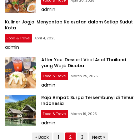
Food & Travel
April 26, 2025
admin
Kuliner Jogja: Menyantap Kelezatan dalam Setiap Sudut
Kota
Food & Travel
April 4, 2025
admin
After You: Dessert Viral Asal Thailand
yang Wajib Dicoba
Food & Travel
March 25, 2025
admin
Raja Ampat: Surga Tersembunyi di Timur
Indonesia
Food & Travel
March 19, 2025
admin
P
« Back
1
2
3
Next »