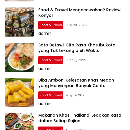
Food & Travel Mengecewakan? Review
Konyol
Food & Travel
July 28, 2025
admin
Soto Betawi: Cita Rasa Khas Ibukota
yang Tak Lekang oleh Waktu
Food & Travel
June 5, 2025
admin
Bika Ambon: Kelezatan Khas Medan
yang Menyimpan Banyak Cerita
Food & Travel
May 14, 2025
admin
Makanan Khas Thailand: Ledakan Rasa
dalam Setiap Sajian