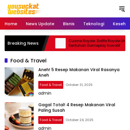
S
k
i
p
Home
News Update
Bisnis
Teknologi
Keseha
t
o
c
Pro: Smartphone Kamera
Cuisine Royale: Battle Royale Unik
Breaking News
o
 Andal
Sentuhan Gameplay Inovatif
n
t
Food & Travel
e
n
Aneh! 5 Resep Makanan Viral Rasanya
Aneh
t
Food & Travel
October 31, 2025
admin
Gagal Total! 4 Resep Makanan Viral
Paling Susah
Food & Travel
October 24, 2025
admin