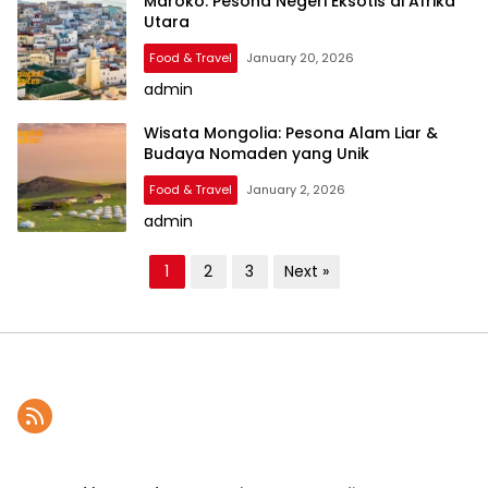
Maroko: Pesona Negeri Eksotis di Afrika
Utara
Food & Travel
January 20, 2026
admin
Wisata Mongolia: Pesona Alam Liar &
Budaya Nomaden yang Unik
Food & Travel
January 2, 2026
admin
P
1
2
3
Next »
o
s
t
s
p
a