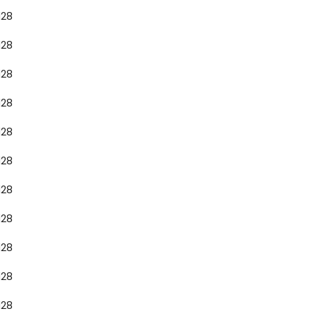
128
128
128
128
128
128
128
128
128
128
128