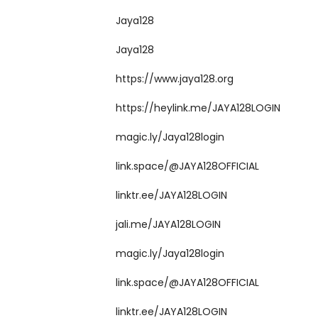
Jaya128
Jaya128
https://www.jaya128.org
https://heylink.me/JAYA128LOGIN
magic.ly/Jaya128login
link.space/@JAYA128OFFICIAL
linktr.ee/JAYA128LOGIN
jali.me/JAYA128LOGIN
magic.ly/Jaya128login
link.space/@JAYA128OFFICIAL
linktr.ee/JAYA128LOGIN