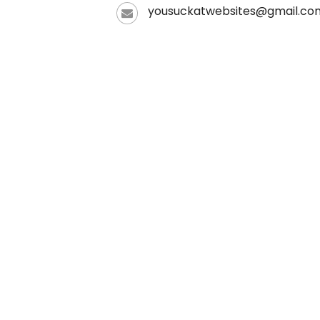
yousuckatwebsites@gmail.co