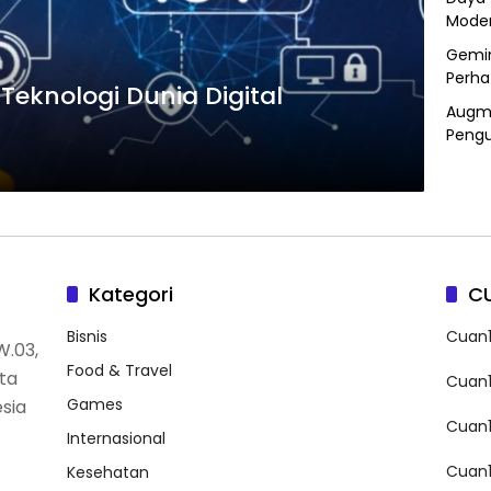
Mode
Gemin
Perha
 Teknologi Dunia Digital
Augme
Pengu
Kategori
C
Bisnis
Cuan
W.03,
Food & Travel
ota
Cuan
Games
esia
Cuan
Internasional
Cuan
Kesehatan