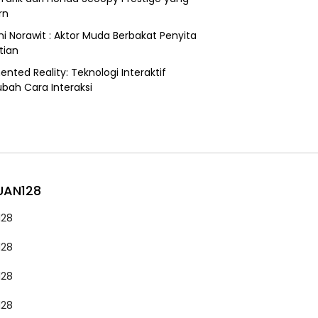
rn
i Norawit : Aktor Muda Berbakat Penyita
tian
nted Reality: Teknologi Interaktif
bah Cara Interaksi
UAN128
128
128
128
128