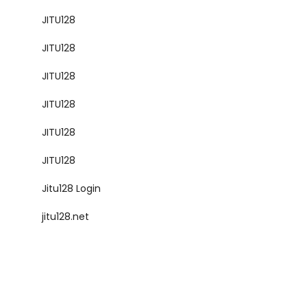
JITU128
JITU128
JITU128
JITU128
JITU128
JITU128
Jitu128 Login
jitu128.net