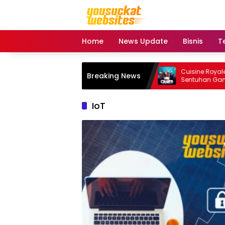
Skip
to
content
Home
News Update
Bisnis
T
edmi Note 15 Pro: Smartphone Kamera
Cuisine Royale: Battle 
Breaking News
00 MP Performa Andal
Sentuhan Gameplay In
IoT