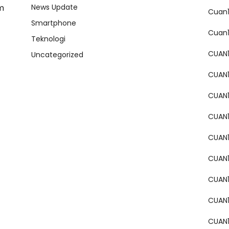
m
News Update
Cuan
Smartphone
Cuan
Teknologi
CUAN
Uncategorized
CUAN
CUAN
CUAN
CUAN
CUAN
CUAN
CUAN
CUAN