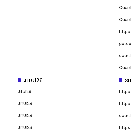
Cuan1
Cuan1
https
getc
cuan1
Cuan1
JITU128
SI
Jitu128
https
JITU128
https
JITU128
cuan1
JITU128
https