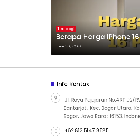
Teknologi
Berapa Harga iPhone 16
June 30, 2026
Info Kontak
Jl. Raya Pajajaran No.4RT.02/R
Bantarjati, Kec. Bogor Utara, K
Bogor, Jawa Barat 16153, Indon
+62 812 5147 8585