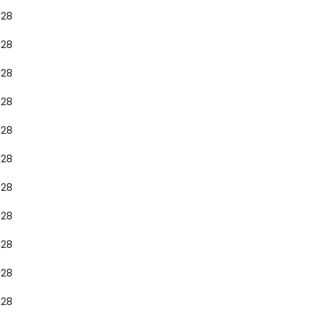
128
128
128
128
128
128
128
128
128
128
128