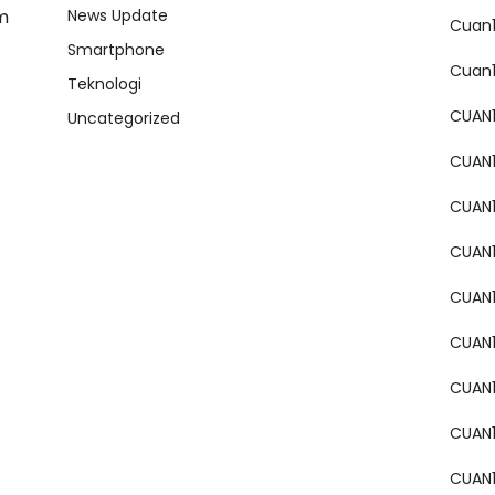
m
News Update
Cuan
Smartphone
Cuan
Teknologi
CUAN
Uncategorized
CUAN
CUAN
CUAN
CUAN
CUAN
CUAN
CUAN
CUAN