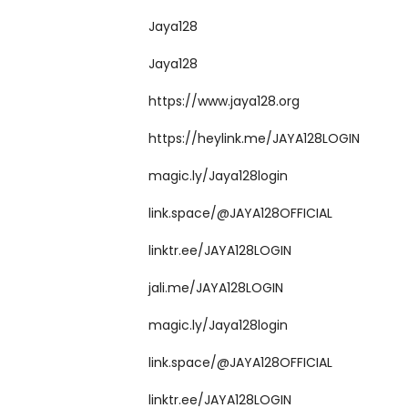
Jaya128
Jaya128
https://www.jaya128.org
https://heylink.me/JAYA128LOGIN
magic.ly/Jaya128login
link.space/@JAYA128OFFICIAL
linktr.ee/JAYA128LOGIN
jali.me/JAYA128LOGIN
magic.ly/Jaya128login
link.space/@JAYA128OFFICIAL
linktr.ee/JAYA128LOGIN