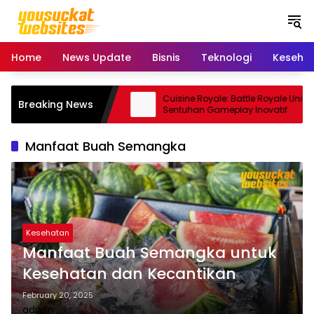
S
k
i
p
Home
News Update
Bisnis
Teknologi
Keseha
t
o
c
ro: Smartphone Kamera
Cuisine Royale: Battle Royale Unik
Breaking News
o
 Andal
Sentuhan Gameplay Inovatif
n
t
Manfaat Buah Semangka
e
n
t
Kesehatan
Manfaat Buah Semangka untuk
Kesehatan dan Kecantikan
February 20, 2025
admin