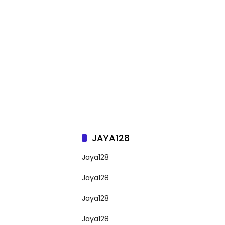
JAYA128
Jaya128
Jaya128
Jaya128
Jaya128