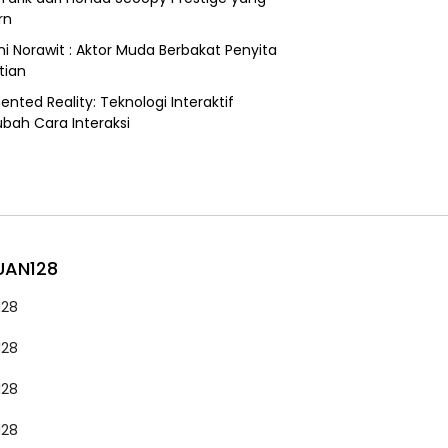
rn
i Norawit : Aktor Muda Berbakat Penyita
tian
nted Reality: Teknologi Interaktif
bah Cara Interaksi
UAN128
128
128
128
128