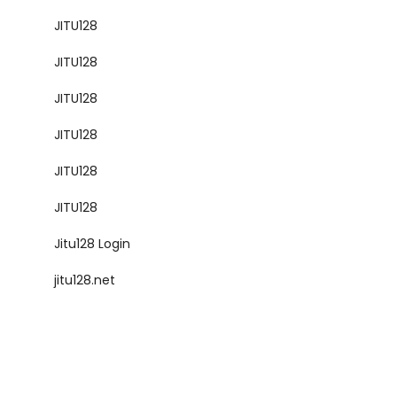
JITU128
JITU128
JITU128
JITU128
JITU128
JITU128
Jitu128 Login
jitu128.net