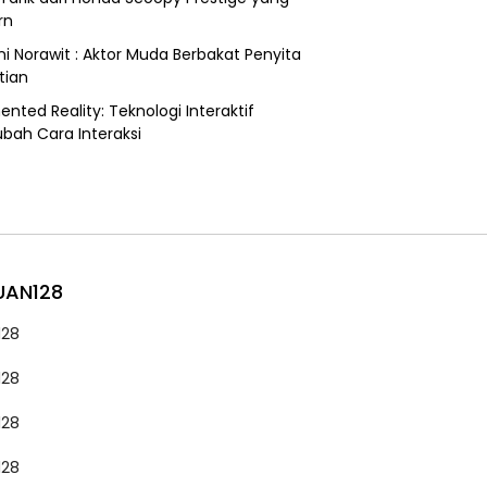
rn
i Norawit : Aktor Muda Berbakat Penyita
tian
nted Reality: Teknologi Interaktif
bah Cara Interaksi
UAN128
128
128
128
128