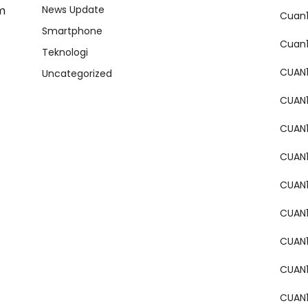
m
News Update
Cuan
Smartphone
Cuan
Teknologi
CUAN
Uncategorized
CUAN
CUAN
CUAN
CUAN
CUAN
CUAN
CUAN
CUAN