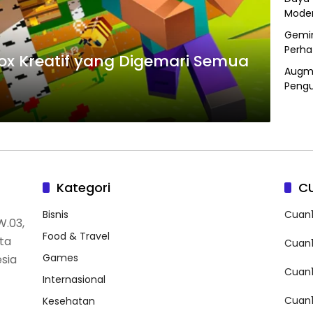
Mode
Gemin
Perha
ox Kreatif yang Digemari Semua
Augme
Pengu
Kategori
C
Bisnis
Cuan
W.03,
Food & Travel
ota
Cuan
Games
esia
Cuan
Internasional
Cuan
Kesehatan