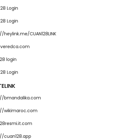
28 Login
28 Login
://heylink.me/CUAN128LINK
overedca.com
28 login
28 Login
TELINK
://bmandalika.com
://wikimaroc.com
28resmi.it.com
://cuan128.app