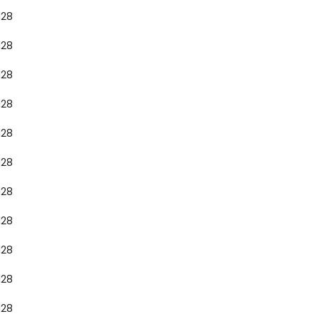
128
128
128
128
128
128
128
128
128
128
128