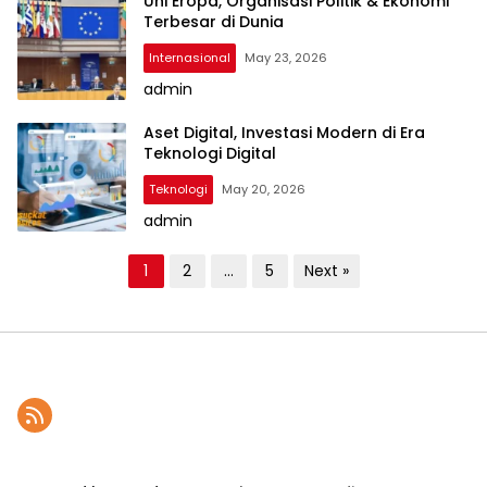
Uni Eropa, Organisasi Politik & Ekonomi
Terbesar di Dunia
Internasional
May 23, 2026
admin
Aset Digital, Investasi Modern di Era
Teknologi Digital
Teknologi
May 20, 2026
admin
P
1
2
…
5
Next »
o
s
t
s
p
a