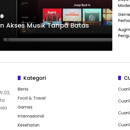
Mode
Gemin
Perha
n Akses Musik Tanpa Batas
Augme
Pengu
Kategori
C
Bisnis
Cuan
W.03,
Food & Travel
ota
Cuan
Games
esia
Cuan
Internasional
Cuan
Kesehatan