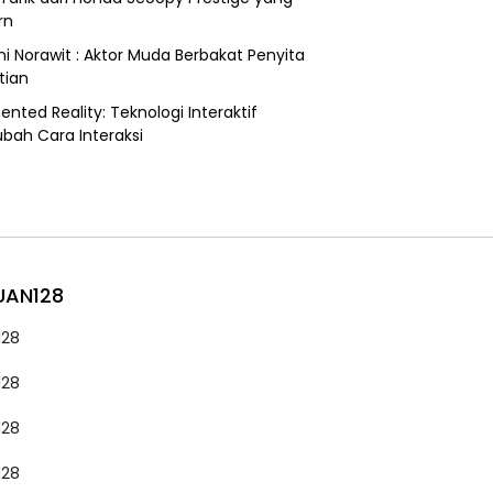
rn
i Norawit : Aktor Muda Berbakat Penyita
tian
nted Reality: Teknologi Interaktif
bah Cara Interaksi
UAN128
128
128
128
128