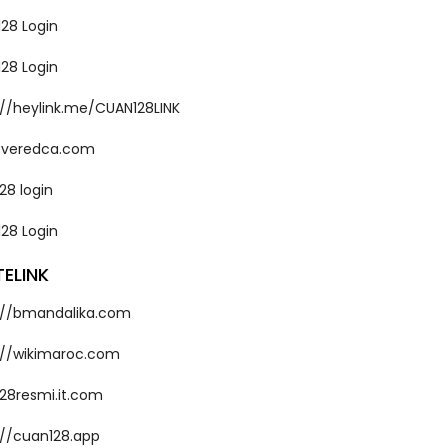
28 Login
28 Login
://heylink.me/CUAN128LINK
overedca.com
28 login
28 Login
TELINK
://bmandalika.com
://wikimaroc.com
28resmi.it.com
://cuan128.app