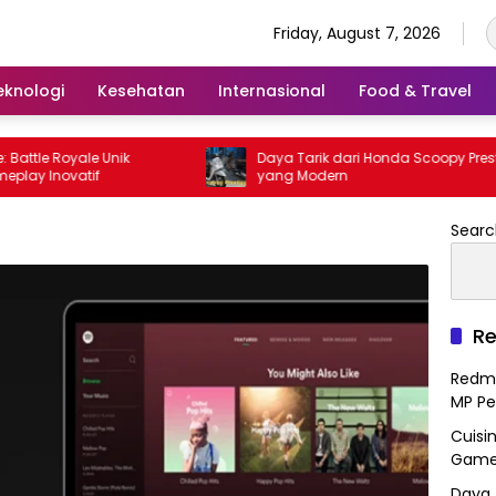
Friday, August 7, 2026
eknologi
Kesehatan
Internasional
Food & Travel
e Royale Unik
Daya Tarik dari Honda Scoopy Prestige
novatif
yang Modern
Searc
Re
Redmi
MP Pe
Cuisi
Gamep
Daya 