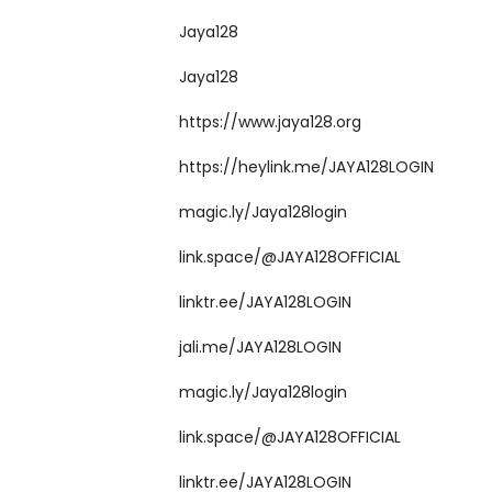
Jaya128
Jaya128
https://www.jaya128.org
https://heylink.me/JAYA128LOGIN
magic.ly/Jaya128login
link.space/@JAYA128OFFICIAL
linktr.ee/JAYA128LOGIN
jali.me/JAYA128LOGIN
magic.ly/Jaya128login
link.space/@JAYA128OFFICIAL
linktr.ee/JAYA128LOGIN