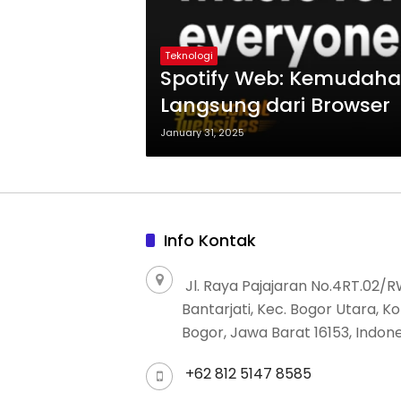
Teknologi
Spotify Web: Kemudaha
Langsung dari Browser
January 31, 2025
Info Kontak
Jl. Raya Pajajaran No.4RT.02/R
Bantarjati, Kec. Bogor Utara, K
Bogor, Jawa Barat 16153, Indon
+62 812 5147 8585