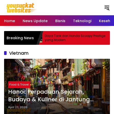
S
k
i
p
Home
News Update
Bisnis
Teknologi
Keseha
t
o
c
le Unik
Daya Tarik dari Honda Scoopy Prestige
Breaking News
o
tif
yang Modern
n
t
Vietnam
e
n
t
Food & Travel
Hanoi: Perpaduan Sejarah,
Budaya & Kuliner di Jantung
Vietnam
April 23, 2026
admin