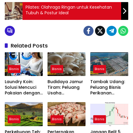
Pilates: Olahraga Ringan untuk Kesehatan
Tubuh & Postur Ideal
Related Posts
Bisnis
Bisnis
Bisnis
Laundry Koin:
Budidaya Jamur
Tambak Udang:
Solusi Mencuci
Tiram: Peluang
Peluang Bisnis
Pakaian dengan
Usaha
Perikanan
Sistem Mandiri
Menguntungkan
dengan Nilai
Ekonomi Tinggi
Bisnis
Bisnis
Bisnis
Perkebunan Teh:
Perternakan
Jangan Beli! 5