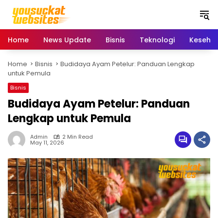
S
k
i
p
Home
News Update
Bisnis
Teknologi
Keseha
t
o
Home
Bisnis
Budidaya Ayam Petelur: Panduan Lengkap
c
untuk Pemula
o
n
Bisnis
t
Budidaya Ayam Petelur: Panduan
e
Lengkap untuk Pemula
n
t
Admin
2 Min Read
May 11, 2026