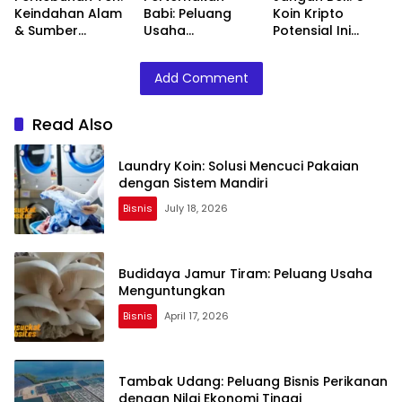
Keindahan Alam
Babi: Peluang
Koin Kripto
& Sumber
Usaha
Potensial Ini
Kehidupan
Menjanjikan
Sampah
Berkelanjutan
dengan
Add Comment
Manajemen
Modern
Read Also
Laundry Koin: Solusi Mencuci Pakaian
dengan Sistem Mandiri
Bisnis
July 18, 2026
Budidaya Jamur Tiram: Peluang Usaha
Menguntungkan
Bisnis
April 17, 2026
Tambak Udang: Peluang Bisnis Perikanan
dengan Nilai Ekonomi Tinggi