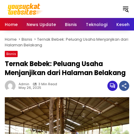
S
k
i
p
Home
News Update
Bisnis
Teknologi
Keseha
t
o
Home
Bisnis
Ternak Bebek: Peluang Usaha Menjanjikan dari
c
Halaman Belakang
o
n
Bisnis
t
Ternak Bebek: Peluang Usaha
e
Menjanjikan dari Halaman Belakang
n
t
Admin
3 Min Read
May 26, 2025