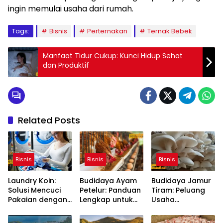
ingin memulai usaha dari rumah.
Tags:
Bisnis
Perternakan
Ternak Bebek
Manfaat Tidur Cukup: Kunci Hidup Sehat
dan Produktif
Related Posts
Bisnis
Bisnis
Bisnis
Laundry Koin:
Budidaya Ayam
Budidaya Jamur
Solusi Mencuci
Petelur: Panduan
Tiram: Peluang
Pakaian dengan
Lengkap untuk
Usaha
Sistem Mandiri
Pemula
Menguntungkan