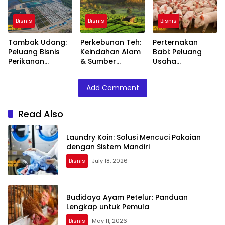
Bisnis
Bisnis
Bisnis
Tambak Udang:
Perkebunan Teh:
Perternakan
Peluang Bisnis
Keindahan Alam
Babi: Peluang
Perikanan
& Sumber
Usaha
dengan Nilai
Kehidupan
Menjanjikan
Ekonomi Tinggi
Berkelanjutan
dengan
Add Comment
Manajemen
Modern
Read Also
Laundry Koin: Solusi Mencuci Pakaian
dengan Sistem Mandiri
Bisnis
July 18, 2026
Budidaya Ayam Petelur: Panduan
Lengkap untuk Pemula
Bisnis
May 11, 2026