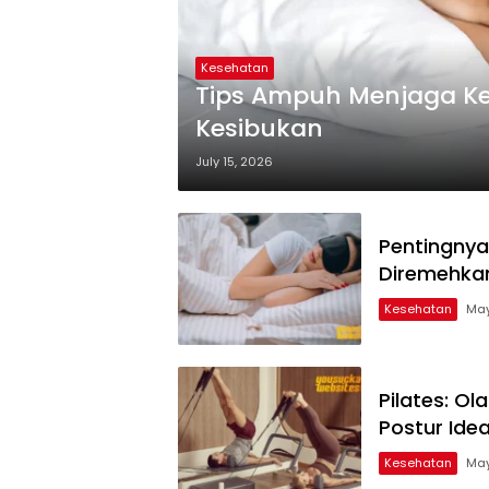
Kesehatan
Tips Ampuh Menjaga Ke
Kesibukan
July 15, 2026
Pentingnya
Diremehka
Kesehatan
May
Pilates: O
Postur Idea
Kesehatan
May