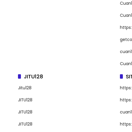
Cuan1
Cuan1
https
getc
cuan1
Cuan1
JITU128
SI
Jitu128
https
JITU128
https
JITU128
cuan1
JITU128
https