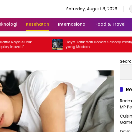
Saturday, August 8, 2026
eknologi
Kesehatan
Internasional
Food & Travel
e Unik
Daya Tarik dari Honda Scoopy Prestige
f
yang Modern
Searc
Re
Redmi
MP Pe
Cuisi
Gamep
Daya 