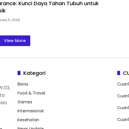
durance: Kunci Daya Tahan Tubuh untuk
sik
uary 5, 2026
View More
Kategori
C
Bisnis
Cuan
W.03,
Food & Travel
ota
Cuan
Games
esia
Cuan
Internasional
Cuan
Kesehatan
News Update