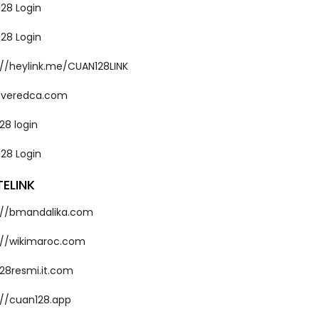
28 Login
28 Login
://heylink.me/CUAN128LINK
overedca.com
28 login
28 Login
TELINK
://bmandalika.com
://wikimaroc.com
28resmi.it.com
://cuan128.app