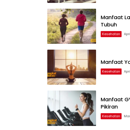
Manfaat La
Tubuh
Kesehatan
Apr
Manfaat Yo
Kesehatan
Apri
Manfaat GY
Pikiran
Kesehatan
Mar