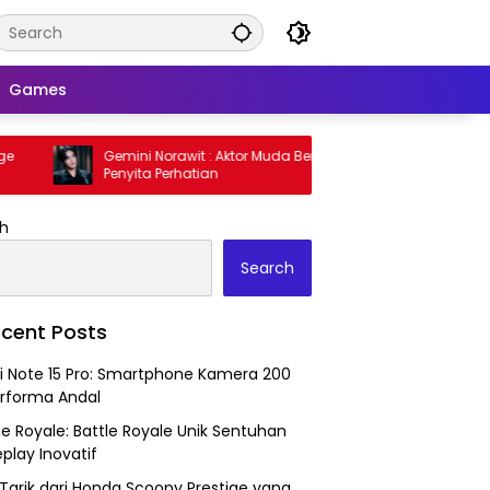
Games
Gemini Norawit : Aktor Muda Berbakat
Augmented Reality
Penyita Perhatian
Pengubah Cara In
h
Search
cent Posts
 Note 15 Pro: Smartphone Kamera 200
rforma Andal
ne Royale: Battle Royale Unik Sentuhan
lay Inovatif
Tarik dari Honda Scoopy Prestige yang