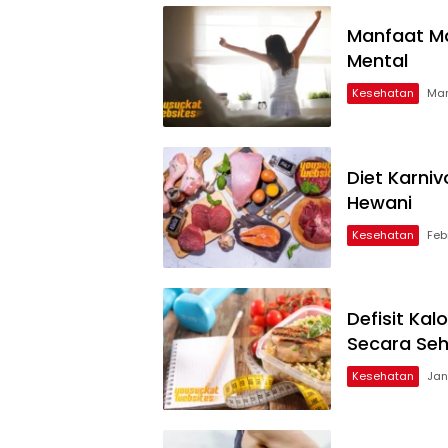
Manfaat Ma
Mental
Kesehatan
Mar
Diet Karniv
Hewani
Kesehatan
Feb
Defisit Ka
Secara Se
Kesehatan
Jan