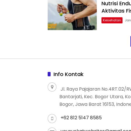
Nutrisi En
Aktivitas Fi
Kesehatan
Jan
Info Kontak
Jl. Raya Pajajaran No.4RT.02/R
Bantarjati, Kec. Bogor Utara, K
Bogor, Jawa Barat 16153, Indon
+62 812 5147 8585