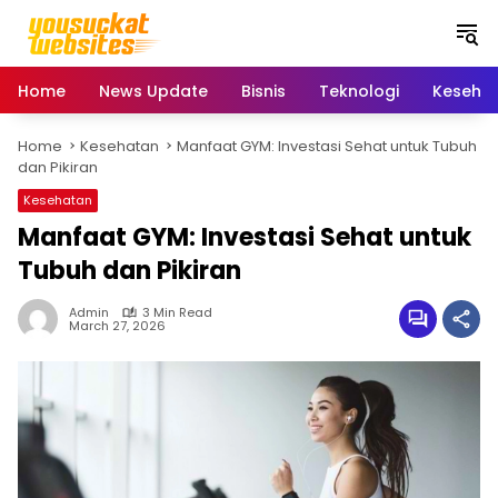
S
k
i
p
Home
News Update
Bisnis
Teknologi
Keseha
t
o
Home
Kesehatan
Manfaat GYM: Investasi Sehat untuk Tubuh
c
dan Pikiran
o
n
Kesehatan
t
Manfaat GYM: Investasi Sehat untuk
e
Tubuh dan Pikiran
n
t
Admin
3 Min Read
March 27, 2026