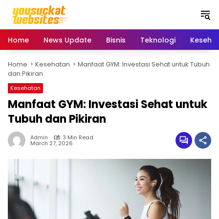
S
k
i
p
Home
News Update
Bisnis
Teknologi
Keseha
t
o
Home
Kesehatan
Manfaat GYM: Investasi Sehat untuk Tubuh
c
dan Pikiran
o
n
Kesehatan
t
Manfaat GYM: Investasi Sehat untuk
e
Tubuh dan Pikiran
n
t
Admin
3 Min Read
March 27, 2026