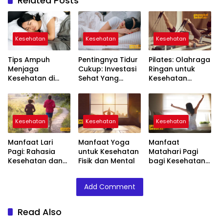
Related Posts
Kesehatan
Kesehatan
Kesehatan
Tips Ampuh
Pentingnya Tidur
Pilates: Olahraga
Menjaga
Cukup: Investasi
Ringan untuk
Kesehatan di
Sehat Yang
Kesehatan
Tengah
Diremehkan
Tubuh & Postur
Padatnya
Ideal
Kesibukan
Kesehatan
Kesehatan
Kesehatan
Manfaat Lari
Manfaat Yoga
Manfaat
Pagi: Rahasia
untuk Kesehatan
Matahari Pagi
Kesehatan dan
Fisik dan Mental
bagi Kesehatan
Kebugaran
Tubuh dan
Tubuh
Mental
Add Comment
Read Also