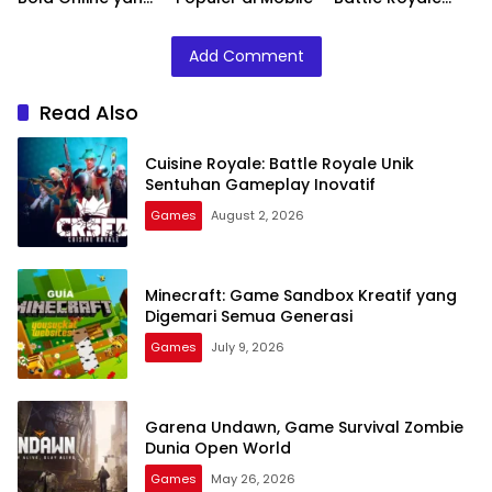
Populer di Asia
Fantasi Unik
Add Comment
Read Also
Cuisine Royale: Battle Royale Unik
Sentuhan Gameplay Inovatif
Games
August 2, 2026
Minecraft: Game Sandbox Kreatif yang
Digemari Semua Generasi
Games
July 9, 2026
Garena Undawn, Game Survival Zombie
Dunia Open World
Games
May 26, 2026