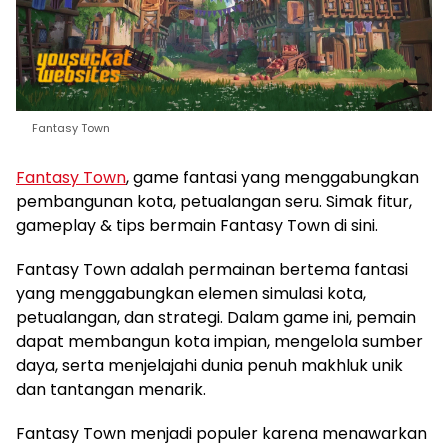
Fantasy Town
Fantasy Town
, game fantasi yang menggabungkan
pembangunan kota, petualangan seru. Simak fitur,
gameplay & tips bermain Fantasy Town di sini.
Fantasy Town adalah permainan bertema fantasi
yang menggabungkan elemen simulasi kota,
petualangan, dan strategi. Dalam game ini, pemain
dapat membangun kota impian, mengelola sumber
daya, serta menjelajahi dunia penuh makhluk unik
dan tantangan menarik.
Fantasy Town menjadi populer karena menawarkan