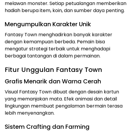
melawan monster. Setiap petualangan memberikan
hadiah berupa item, koin, dan sumber daya penting.
Mengumpulkan Karakter Unik
Fantasy Town menghadirkan banyak karakter
dengan kemampuan berbeda. Pemain bisa
mengatur strategi terbaik untuk menghadapi
berbagai tantangan di dalam permainan.
Fitur Unggulan Fantasy Town
Grafis Menarik dan Warna Cerah
Visual Fantasy Town dibuat dengan desain kartun
yang memanjakan mata. Efek animasi dan detail
lingkungan membuat pengalaman bermain terasa
lebih menyenangkan.
Sistem Crafting dan Farming