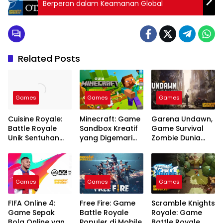
Berperan dalam Keamanan Global
Related Posts
Games
Games
Games
Cuisine Royale:
Minecraft: Game
Garena Undawn,
Battle Royale
Sandbox Kreatif
Game Survival
Unik Sentuhan
yang Digemari
Zombie Dunia
Gameplay
Semua Generasi
Open World
Inovatif
Games
Games
Games
FIFA Online 4:
Free Fire: Game
Scramble Knights
Game Sepak
Battle Royale
Royale: Game
Bola Online yang
Populer di Mobile
Battle Royale