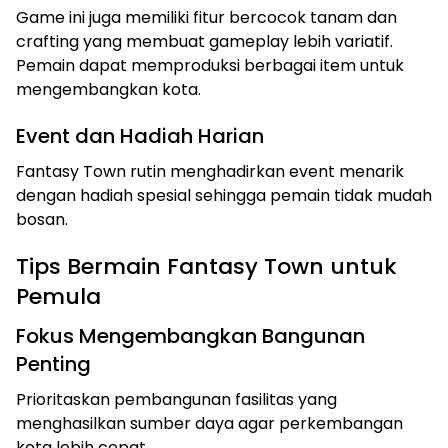
Game ini juga memiliki fitur bercocok tanam dan
crafting yang membuat gameplay lebih variatif.
Pemain dapat memproduksi berbagai item untuk
mengembangkan kota.
Event dan Hadiah Harian
Fantasy Town rutin menghadirkan event menarik
dengan hadiah spesial sehingga pemain tidak mudah
bosan.
Tips Bermain Fantasy Town untuk
Pemula
Fokus Mengembangkan Bangunan
Penting
Prioritaskan pembangunan fasilitas yang
menghasilkan sumber daya agar perkembangan
kota lebih cepat.