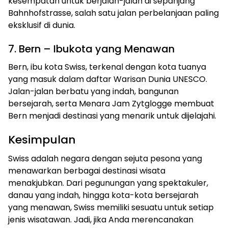
kesempatan untuk berjalan-jalan di sepanjang
Bahnhofstrasse, salah satu jalan perbelanjaan paling
eksklusif di dunia.
7. Bern – Ibukota yang Menawan
Bern, ibu kota Swiss, terkenal dengan kota tuanya
yang masuk dalam daftar Warisan Dunia UNESCO.
Jalan-jalan berbatu yang indah, bangunan
bersejarah, serta Menara Jam Zytglogge membuat
Bern menjadi destinasi yang menarik untuk dijelajahi.
Kesimpulan
Swiss adalah negara dengan sejuta pesona yang
menawarkan berbagai destinasi wisata
menakjubkan. Dari pegunungan yang spektakuler,
danau yang indah, hingga kota-kota bersejarah
yang menawan, Swiss memiliki sesuatu untuk setiap
jenis wisatawan. Jadi, jika Anda merencanakan