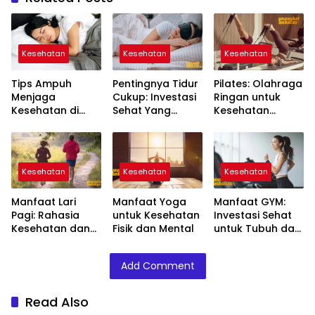
Kesehatan
Kesehatan
Kesehatan
Tips Ampuh
Pentingnya Tidur
Pilates: Olahraga
Menjaga
Cukup: Investasi
Ringan untuk
Kesehatan di
Sehat Yang
Kesehatan
Tengah
Diremehkan
Tubuh & Postur
Padatnya
Ideal
Kesibukan
Kesehatan
Kesehatan
Kesehatan
Manfaat Lari
Manfaat Yoga
Manfaat GYM:
Pagi: Rahasia
untuk Kesehatan
Investasi Sehat
Kesehatan dan
Fisik dan Mental
untuk Tubuh dan
Kebugaran
Pikiran
Tubuh
Add Comment
Read Also