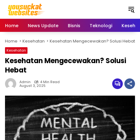
S
k
i
p
Home
News Update
Bisnis
Teknologi
Keseha
t
o
Home
Kesehatan
Kesehatan Mengecewakan? Solusi Hebat
c
o
Kesehatan
n
Kesehatan Mengecewakan? Solusi
t
e
Hebat
n
t
Admin
4 Min Read
August 3, 2025