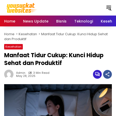
S
k
i
p
Home
News Update
Bisnis
Teknologi
Keseha
t
o
Home
Kesehatan
Manfaat Tidur Cukup: Kunci Hidup Sehat
c
dan Produktif
o
n
Kesehatan
t
Manfaat Tidur Cukup: Kunci Hidup
e
Sehat dan Produktif
n
t
Admin
3 Min Read
May 28, 2025