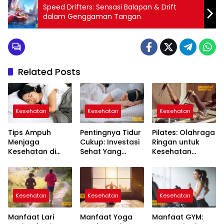
Speed Drifters: Sensasi Balapan & Drift
dalam Genggaman Tangan
Related Posts
Kesehatan
Kesehatan
Kesehatan
Tips Ampuh
Pentingnya Tidur
Pilates: Olahraga
Menjaga
Cukup: Investasi
Ringan untuk
Kesehatan di
Sehat Yang
Kesehatan
Tengah
Diremehkan
Tubuh & Postur
Padatnya
Ideal
Kesibukan
Kesehatan
Kesehatan
Kesehatan
Manfaat Lari
Manfaat Yoga
Manfaat GYM: