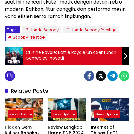
saat ini mencari skuter matik dengan desain retro
modern. Bahkan, fitur canggih, dan performa mesin
yang efisien serta ramah lingkungan.
Tags:
Honda Scoopy
Honda Scoopy Prestige
Scoopy Prestige
Cuisine Royale: Battle Royale Unik Sentuhan
Gameplay Inovatif
Related Posts
News Update
News Update
News Update
Hidden Gem
Review Lengkap
Internet of
Kuliner Bangkok,
Harga PS 5 2024,
Things (IoT):