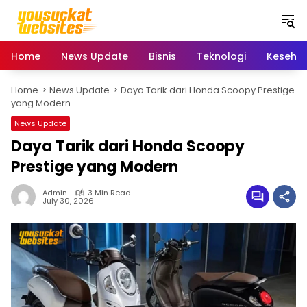
S
k
i
p
Home
News Update
Bisnis
Teknologi
Keseha
t
o
Home
News Update
Daya Tarik dari Honda Scoopy Prestige
c
yang Modern
o
n
News Update
t
Daya Tarik dari Honda Scoopy
e
Prestige yang Modern
n
t
Admin
3 Min Read
July 30, 2026