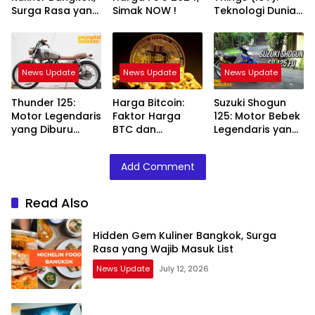
Surga Rasa yang
Simak NOW !
Teknologi Dunia
Wajib Masuk List
Digital
Terupgrade
News Update
News Update
News Update
Thunder 125:
Harga Bitcoin:
Suzuki Shogun
Motor Legendaris
Faktor Harga
125: Motor Bebek
yang Diburu
BTC dan
Legendaris yang
Pecinta
Perkembangan
Tangguh dan Irit
Kecepatan
nya
Add Comment
Read Also
Hidden Gem Kuliner Bangkok, Surga
Rasa yang Wajib Masuk List
News Update
July 12, 2026