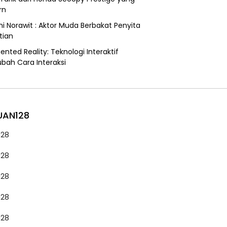
rn
i Norawit : Aktor Muda Berbakat Penyita
tian
nted Reality: Teknologi Interaktif
bah Cara Interaksi
UAN128
128
128
128
128
128