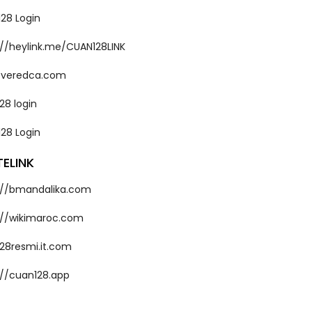
28 Login
://heylink.me/CUAN128LINK
overedca.com
28 login
28 Login
TELINK
://bmandalika.com
://wikimaroc.com
28resmi.it.com
://cuan128.app