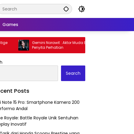
Games
Gemini Norawit : Aktor Muda Berbakat
Augmented 
Penyita Perhatian
Pengubah 
h
Search
cent Posts
 Note 15 Pro: Smartphone Kamera 200
rforma Andal
ne Royale: Battle Royale Unik Sentuhan
lay Inovatif
Tarik dari Honda Scoopy Prestige yang