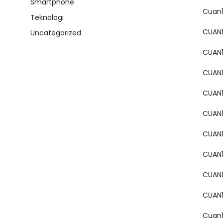
Smartphone
Cuan
Teknologi
CUAN
Uncategorized
CUAN
CUAN
CUAN
CUAN
CUAN
CUAN
CUAN
CUAN
Cuan1