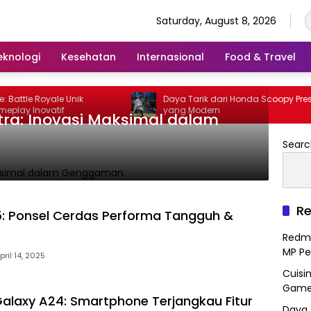
Saturday, August 8, 2026
eknologi
Kesehatan
Internasional
Food & Travel
le Royale Unik
Daya Tarik dari Honda Scoopy Prestige
Inovatif
yang Modern
ra: Inovasi Maksimal dalam
Searc
Re
: Ponsel Cerdas Performa Tangguh &
Redmi
MP Pe
pril 14, 2025
Cuisi
Gamep
laxy A24: Smartphone Terjangkau Fitur
Daya 