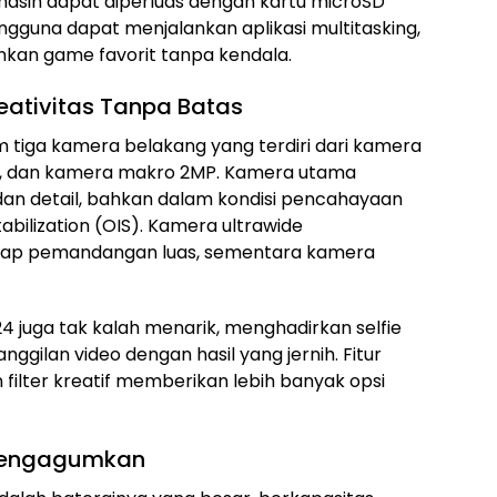
masih dapat diperluas dengan kartu microSD
pengguna dapat menjalankan aplikasi multitasking,
kan game favorit tanpa kendala.
eativitas Tanpa Batas
m tiga kamera belakang yang terdiri dari kamera
P, dan kamera makro 2MP. Kamera utama
dan detail, bahkan dalam kondisi pencahayaan
abilization (OIS). Kamera ultrawide
p pemandangan luas, sementara kamera
 juga tak kalah menarik, menghadirkan selfie
ggilan video dengan hasil yang jernih. Fitur
ilter kreatif memberikan lebih banyak opsi
 Mengagumkan