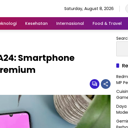
Saturday, August 8, 2026
eknologi
Kesehatan
Internasional
Food & Travel
Searc
A24: Smartphone
Re
 Premium
Redmi
MP Pe
Cuisi
Gamep
Daya 
Mode
Gemin
Perha