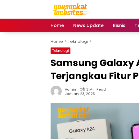
Skip
to
content
Home
News Update
Bisnis
T
Home
Teknologi
Teknologi
Samsung Galaxy 
Terjangkau Fitur
Admin
3 Min Read
January 23, 2025