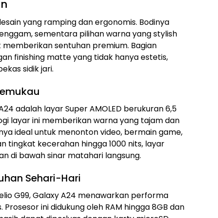
rn
esain yang ramping dan ergonomis. Bodinya
nggam, sementara pilihan warna yang stylish
olet memberikan sentuhan premium. Bagian
n finishing matte yang tidak hanya estetis,
as sidik jari.
Memukau
 A24 adalah layar Super AMOLED berukuran 6,5
ologi layar ini memberikan warna yang tajam dan
nnya ideal untuk menonton video, bermain game,
n tingkat kecerahan hingga 1000 nits, layar
kan di bawah sinar matahari langsung.
uhan Sehari-Hari
Helio G99, Galaxy A24 menawarkan performa
s. Prosesor ini didukung oleh RAM hingga 8GB dan