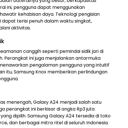
dalah baterainya yang besar, berkapasitas
rai ini, pengguna dapat menggunakan
awatir kehabisan daya. Teknologi pengisian
dapat terisi penuh dalam waktu singkat,
ani aktivitas.
ik
eamanan canggih seperti pemindai sidik jari di
h. Perangkat ini juga menjalankan antarmuka
ng menawarkan pengalaman pengguna yang intuitif
elain itu, Samsung Knox memberikan perlindungan
engguna.
las menengah, Galaxy A24 menjadi salah satu
a perangkat ini berkisar di angka Rp3 juta
 yang dipilih. Samsung Galaxy A24 tersedia di toko
 dan berbagai mitra ritel di seluruh Indonesia.