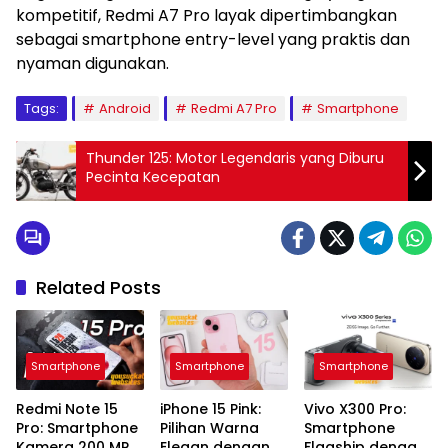
kompetitif, Redmi A7 Pro layak dipertimbangkan
sebagai smartphone entry-level yang praktis dan
nyaman digunakan.
Tags:
Android
Redmi A7 Pro
Smartphone
Thunder 125: Motor Legendaris yang Diburu
Pecinta Kecepatan
Related Posts
Smartphone
Smartphone
Smartphone
Redmi Note 15
iPhone 15 Pink:
Vivo X300 Pro:
Pro: Smartphone
Pilihan Warna
Smartphone
Kamera 200 MP
Elegan dengan
Flagship dengan