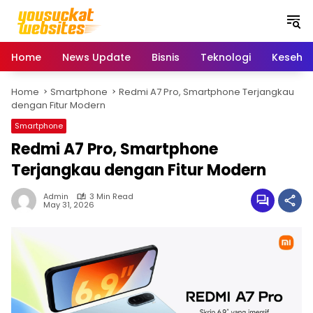
S
k
i
p
Home
News Update
Bisnis
Teknologi
Keseha
t
o
Home
Smartphone
Redmi A7 Pro, Smartphone Terjangkau
c
dengan Fitur Modern
o
n
Smartphone
t
Redmi A7 Pro, Smartphone
e
Terjangkau dengan Fitur Modern
n
t
Admin
3 Min Read
May 31, 2026