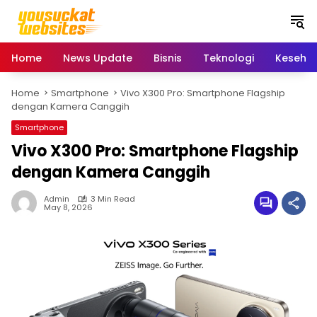
S
k
i
p
Home
News Update
Bisnis
Teknologi
Keseha
t
o
Home
Smartphone
Vivo X300 Pro: Smartphone Flagship
c
dengan Kamera Canggih
o
n
Smartphone
t
Vivo X300 Pro: Smartphone Flagship
e
dengan Kamera Canggih
n
t
Admin
3 Min Read
May 8, 2026