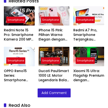
Related Posts
Smartphone
Smartphone
Smartphone
Redmi Note 15
iPhone 15 Pink:
Redmi A7 Pro,
Pro: Smartphone
Pilihan Warna
Smartphone
Kamera 200 MP
Elegan dengan
Terjangkau
Performa Andal
Performa Andal
dengan Fitur
Modern
Smartphone
Smartphone
Smartphone
OPPO Reno15
Ducati PaulSmart
Xiaomi 15 Ultra:
Series:
1000 LE: Motor
Flagship Premium
Smartphone
Legendaris Balap
dengan
Premium
Klasik
Performa Kelas
Performa
Atas
Add Comment
Tangguh
Read Also