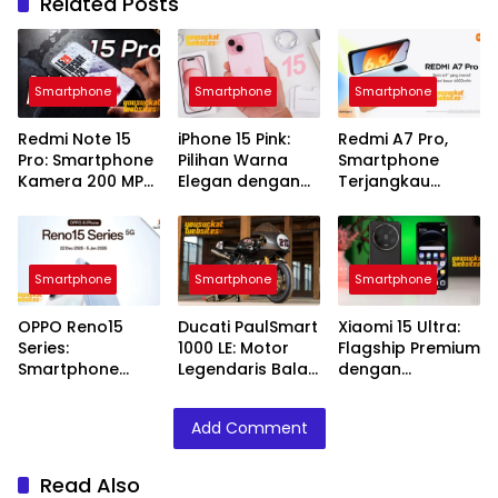
Related Posts
Smartphone
Smartphone
Smartphone
Redmi Note 15
iPhone 15 Pink:
Redmi A7 Pro,
Pro: Smartphone
Pilihan Warna
Smartphone
Kamera 200 MP
Elegan dengan
Terjangkau
Performa Andal
Performa Andal
dengan Fitur
Modern
Smartphone
Smartphone
Smartphone
OPPO Reno15
Ducati PaulSmart
Xiaomi 15 Ultra:
Series:
1000 LE: Motor
Flagship Premium
Smartphone
Legendaris Balap
dengan
Premium
Klasik
Performa Kelas
Performa
Atas
Add Comment
Tangguh
Read Also