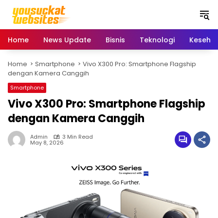
S
k
i
p
Home
News Update
Bisnis
Teknologi
Keseha
t
o
Home
Smartphone
Vivo X300 Pro: Smartphone Flagship
c
dengan Kamera Canggih
o
n
Smartphone
t
Vivo X300 Pro: Smartphone Flagship
e
dengan Kamera Canggih
n
t
Admin
3 Min Read
May 8, 2026