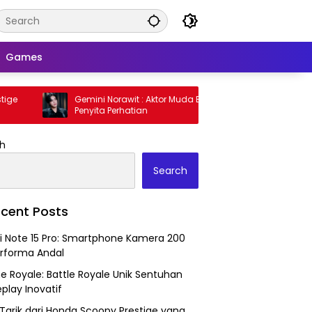
Games
Gemini Norawit : Aktor Muda Berbakat
Augmented R
Penyita Perhatian
Pengubah C
h
Search
cent Posts
 Note 15 Pro: Smartphone Kamera 200
rforma Andal
ne Royale: Battle Royale Unik Sentuhan
lay Inovatif
Tarik dari Honda Scoopy Prestige yang