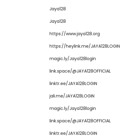
Jaya128
Jaya128
https://www.jaya128.org
https://heylink.me/JAYA128LOGIN
magic.ly/Jaya128login
link.space/@JAYA128OFFICIAL
linktr.ee/JAYA128LOGIN
jali.me/JAYA128LOGIN
magic.ly/Jaya128login
link.space/@JAYA128OFFICIAL
linktr.ee/JAYA128LOGIN