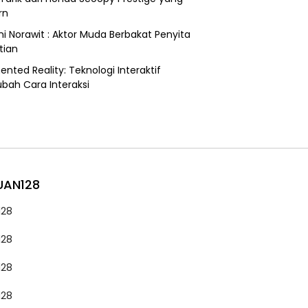
rn
i Norawit : Aktor Muda Berbakat Penyita
tian
nted Reality: Teknologi Interaktif
bah Cara Interaksi
UAN128
128
128
128
128