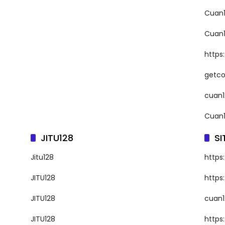
Cuan1
Cuan1
https
getc
cuan1
Cuan1
JITU128
SI
Jitu128
https
JITU128
https
JITU128
cuan1
JITU128
https