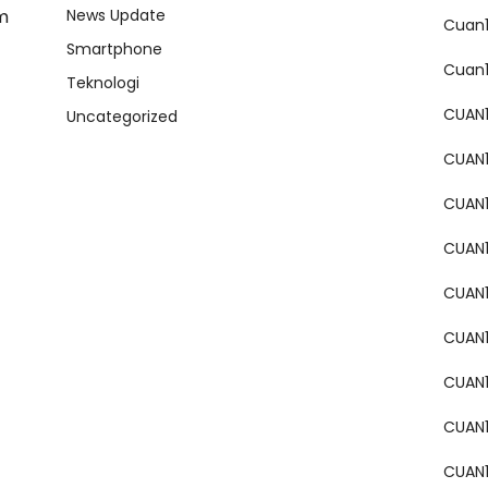
m
News Update
Cuan
Smartphone
Cuan
Teknologi
CUAN
Uncategorized
CUAN
CUAN
CUAN
CUAN
CUAN
CUAN
CUAN
CUAN