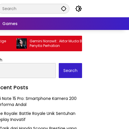
Games
Gemini Norawit : Aktor Muda Berbakat
Augmented R
Penyita Perhatian
Pengubah C
h
Search
cent Posts
 Note 15 Pro: Smartphone Kamera 200
rforma Andal
ne Royale: Battle Royale Unik Sentuhan
lay Inovatif
Tarik dari Honda Scoopy Prestige yang