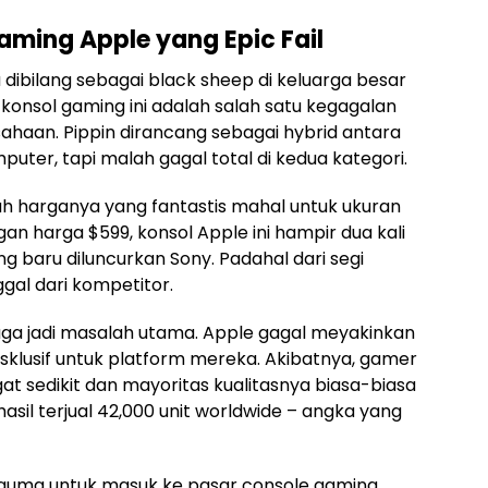
Gaming Apple yang Epic Fail
 dibilang sebagai black sheep di keluarga besar
 konsol gaming ini adalah salah satu kegagalan
ahaan. Pippin dirancang sebagai hybrid antara
ter, tapi malah gagal total di kedua kategori.
lah harganya yang fantastis mahal untuk ukuran
n harga $599, konsol Apple ini hampir dua kali
ang baru diluncurkan Sony. Padahal dari segi
ggal dari kompetitor.
uga jadi masalah utama. Apple gagal meyakinkan
lusif untuk platform mereka. Akibatnya, gamer
t sedikit dan mayoritas kualitasnya biasa-biasa
asil terjual 42,000 unit worldwide – angka yang
trauma untuk masuk ke pasar console gaming