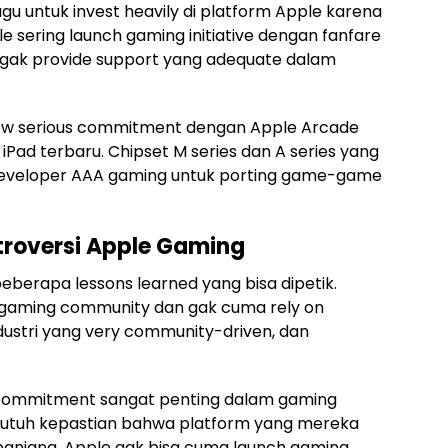
u untuk invest heavily di platform Apple karena
le sering launch gaming initiative dengan fanfare
 gak provide support yang adequate dalam
ow serious commitment dengan Apple Arcade
iPad terbaru. Chipset M series dan A series yang
 developer AAA gaming untuk porting game-game
troversi Apple Gaming
 beberapa lessons learned yang bisa dipetik.
to gaming community dan gak cuma rely on
industri yang very community-driven, dan
.
 commitment sangat penting dalam gaming
utuh kepastian bahwa platform yang mereka
panjang. Apple gak bisa cuma launch gaming