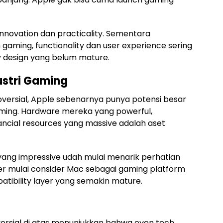
innovation dan practicality. Sementara
gaming, functionality dan user experience sering
ry design yang belum mature.
ustri Gaming
versial, Apple sebenarnya punya potensi besar
 gaming. Hardware mereka yang powerful,
ancial resources yang massive adalah aset
yang impressive udah mulai menarik perhatian
er mulai consider Mac sebagai gaming platform
atibility layer yang semakin mature.
ersial di atas menunjukkan bahwa even tech