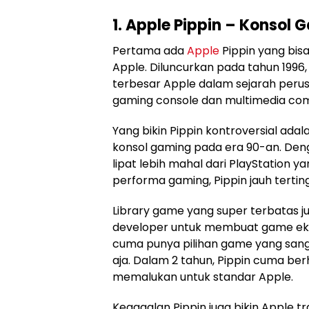
1. Apple Pippin – Konsol 
Pertama ada
Apple
Pippin yang bisa
Apple. Diluncurkan pada tahun 1996,
terbesar Apple dalam sejarah perus
gaming console dan multimedia compu
Yang bikin Pippin kontroversial ada
konsol gaming pada era 90-an. Denga
lipat lebih mahal dari PlayStation y
performa gaming, Pippin jauh tertin
Library game yang super terbatas j
developer untuk membuat game eksk
cuma punya pilihan game yang sanga
aja. Dalam 2 tahun, Pippin cuma berh
memalukan untuk standar Apple.
Kegagalan Pippin juga bikin Apple 