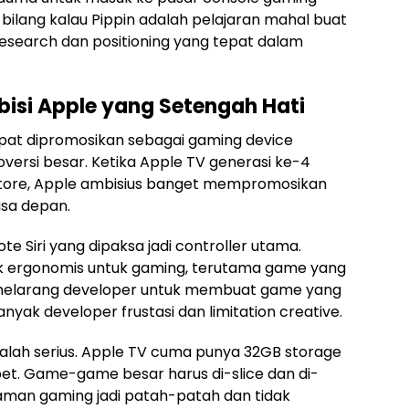
bilang kalau Pippin adalah pelajaran mahal buat
esearch dan positioning yang tepat dalam
bisi Apple yang Setengah Hati
pat dipromosikan sebagai gaming device
roversi besar. Ketika Apple TV generasi ke-4
Store, Apple ambisius banget mempromosikan
asa depan.
te Siri yang dipaksa jadi controller utama.
idak ergonomis untuk gaming, terutama game yang
h melarang developer untuk membuat game yang
anyak developer frustasi dan limitation creative.
salah serius. Apple TV cuma punya 32GB storage
bet. Game-game besar harus di-slice dan di-
man gaming jadi patah-patah dan tidak