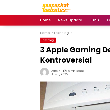
Skip
to
content
Home
News Update
Bisnis
T
Home
Teknologi
Teknologi
3 Apple Gaming De
Kontroversial
Admin
5 Min Read
July 11, 2025