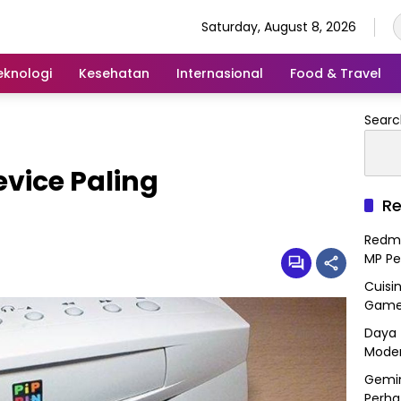
Saturday, August 8, 2026
eknologi
Kesehatan
Internasional
Food & Travel
Searc
vice Paling
Re
Redmi
MP Pe
Cuisi
Gamep
Daya 
Mode
Gemin
Perha