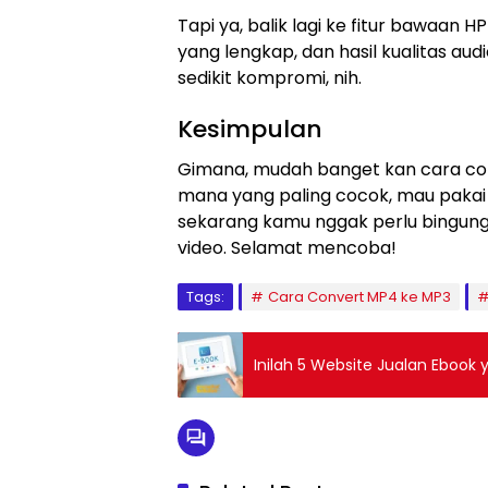
Tapi ya, balik lagi ke fitur bawaa
yang lengkap, dan hasil kualitas aud
sedikit kompromi, nih.
Kesimpulan
Gimana, mudah banget kan cara con
mana yang paling cocok, mau pakai si
sekarang kamu nggak perlu bingung 
video. Selamat mencoba!
Tags:
Cara Convert MP4 ke MP3
Inilah 5 Website Jualan Ebook 