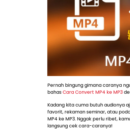
Pernah bingung gimana caranya nguba
bahas
Cara Convert MP4 ke MP3
de
Kadang kita cuma butuh audionya aja
favorit, rekaman seminar, atau podca
MP4 ke MP3. Nggak perlu ribet, kamu 
langsung cek cara-caranya!