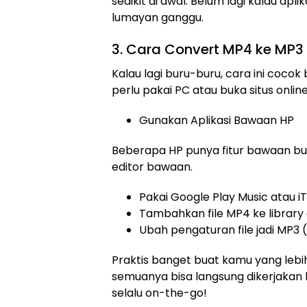
sedikit di awal. Belum lagi kalau apl
lumayan ganggu.
3. Cara Convert MP4 ke MP3
Kalau lagi buru-buru, cara ini coc
perlu pakai PC atau buka situs online
Gunakan Aplikasi Bawaan HP
Beberapa HP punya fitur bawaan buat 
editor bawaan.
Pakai Google Play Music atau i
Tambahkan file MP4 ke library a
Ubah pengaturan file jadi MP3 (o
Praktis banget buat kamu yang lebih
semuanya bisa langsung dikerjakan 
selalu on-the-go!