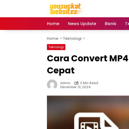
Skip
to
content
Home
News Update
Bisnis
T
Home
Teknologi
Teknologi
Cara Convert MP4 
Cepat
Admin
3 Min Read
December 13, 2024