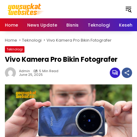
S
k
i
p
Home
News Update
Bisnis
Teknologi
Keseha
t
o
Home
Teknologi
Vivo Kamera Pro Bikin Fotografer
c
o
Teknologi
n
Vivo Kamera Pro Bikin Fotografer
t
e
Admin
5 Min Read
n
June 25, 2025
t