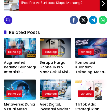
iPad Pro vs Surface: Siapa Menang?
Related Posts
Teknologi
Teknologi
Teknologi
Augmented
Berapa Harga
Komputasi
Reality: Teknologi
iPhone 16 Pro
Kuantum:
Interaktif
Max? Cek Di Sini
Teknologi Masa
Pengubah Cara
Harganya!
Rerevolusi Dunia
Interaksi
Digital
Teknologi
Teknologi
Teknologi
Metaverse: Dunia
Aset Digital,
TikTok Ads:
Virtual Masa
Investasi Modern
Strategi Iklan