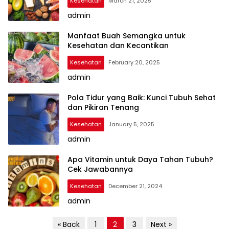
Kesehatan
March 21, 2025
admin
Manfaat Buah Semangka untuk
Kesehatan dan Kecantikan
Kesehatan
February 20, 2025
admin
Pola Tidur yang Baik: Kunci Tubuh Sehat
dan Pikiran Tenang
Kesehatan
January 5, 2025
admin
Apa Vitamin untuk Daya Tahan Tubuh?
Cek Jawabannya
Kesehatan
December 21, 2024
admin
P
« Back
1
2
3
Next »