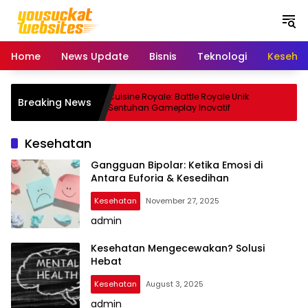
S
k
i
p
Home
News Update
Bisnis
Teknologi
Keseha
t
o
c
ne Kamera
Cuisine Royale: Battle Royale Unik
Breaking News
o
Sentuhan Gameplay Inovatif
n
t
Kesehatan
e
n
Gangguan Bipolar: Ketika Emosi di
Antara Euforia & Kesedihan
t
Kesehatan
November 27, 2025
admin
Kesehatan Mengecewakan? Solusi
Hebat
Kesehatan
August 3, 2025
admin