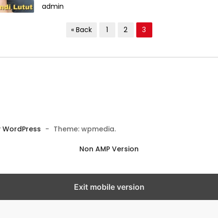
admin
« Back
1
2
3
 WordPress
-
Theme: wpmedia.
Non AMP Version
Exit mobile version