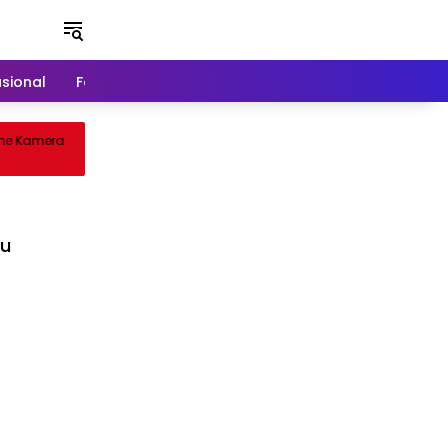
asional
Food & Travel
Games
e Kamera
Cuisine Royale: Battle Royale Unik
Sentuhan Gameplay Inovatif
tu