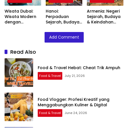
Wisata Dubai:
Hanoi:
Armenia: Negeri
Wisata Modern
Perpaduan
Sejarah, Budaya
dengan
Sejarah, Budaya
& Keindahan
Kemewahan Tak
& Kuliner di
Alam di
Tertandingi
Jantung Vietnam
Kaukasus
Add Comment
Read Also
Food & Travel Hebat: Cheat Trik Ampuh
Food & Travel
July 21, 2026
Food Vlogger: Profesi Kreatif yang
Menggabungkan Kuliner & Digital
Food & Travel
June 24, 2026