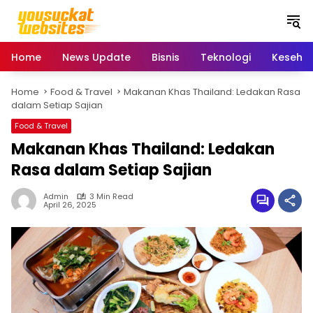
S
k
i
p
Home
News Update
Bisnis
Teknologi
Keseha
t
o
Home
Food & Travel
Makanan Khas Thailand: Ledakan Rasa
c
dalam Setiap Sajian
o
n
Food & Travel
t
Makanan Khas Thailand: Ledakan
e
Rasa dalam Setiap Sajian
n
t
Admin
3 Min Read
April 26, 2025