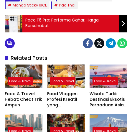
Mango Sticky RICE
Pad Thai
Poco F6 Pro: Performa Gahar, Harga
Bersahabat
Related Posts
Food & Travel
Food & Travel
Food & Travel
Food & Travel
Food Vlogger:
Wisata Turki:
Hebat: Cheat Trik
Profesi Kreatif
Destinasi Eksotis
Ampuh
yang
Perpaduan Asia
Menggabungkan
dan Eropa
Kuliner & Digital
Food & Travel
Food & Travel
Food & Travel