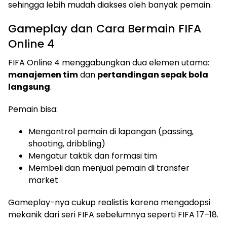
sehingga lebih mudah diakses oleh banyak pemain.
Gameplay dan Cara Bermain FIFA
Online 4
FIFA Online 4 menggabungkan dua elemen utama:
manajemen tim
dan
pertandingan sepak bola
langsung
.
Pemain bisa:
Mengontrol pemain di lapangan (passing,
shooting, dribbling)
Mengatur taktik dan formasi tim
Membeli dan menjual pemain di transfer
market
Gameplay-nya cukup realistis karena mengadopsi
mekanik dari seri FIFA sebelumnya seperti FIFA 17–18.