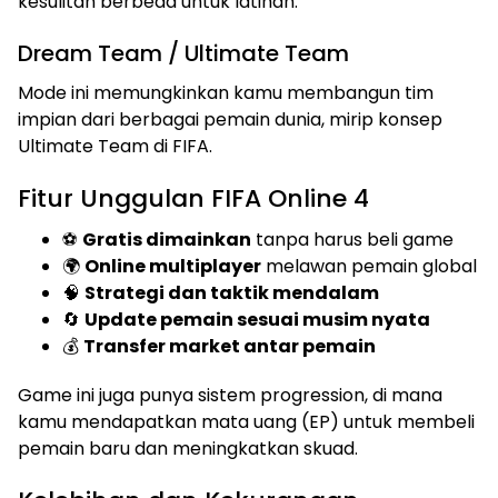
kesulitan berbeda untuk latihan.
Dream Team / Ultimate Team
Mode ini memungkinkan kamu membangun tim
impian dari berbagai pemain dunia, mirip konsep
Ultimate Team di FIFA.
Fitur Unggulan FIFA Online 4
⚽
Gratis dimainkan
tanpa harus beli game
🌍
Online multiplayer
melawan pemain global
🧠
Strategi dan taktik mendalam
🔄
Update pemain sesuai musim nyata
💰
Transfer market antar pemain
Game ini juga punya sistem progression, di mana
kamu mendapatkan mata uang (EP) untuk membeli
pemain baru dan meningkatkan skuad.