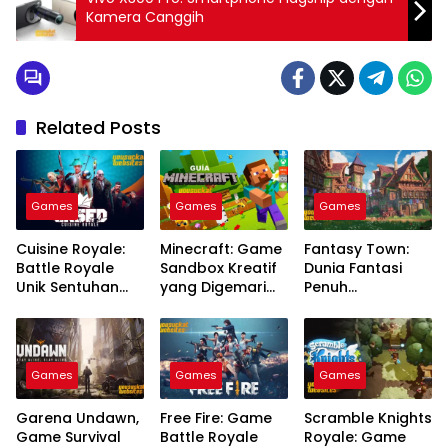
Kamera Canggih
Related Posts
Games
Games
Games
Cuisine Royale:
Minecraft: Game
Fantasy Town:
Battle Royale
Sandbox Kreatif
Dunia Fantasi
Unik Sentuhan
yang Digemari
Penuh
Gameplay
Semua Generasi
Petualangan
Inovatif
Seru
Games
Games
Games
Garena Undawn,
Free Fire: Game
Scramble Knights
Game Survival
Battle Royale
Royale: Game