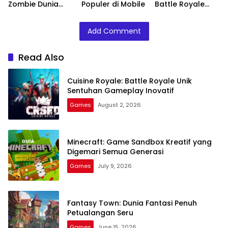
Zombie Dunia
Populer di Mobile
Battle Royale
Open World
Fantasi Unik
Add Comment
Read Also
Cuisine Royale: Battle Royale Unik
Sentuhan Gameplay Inovatif
Games
August 2, 2026
Minecraft: Game Sandbox Kreatif yang
Digemari Semua Generasi
Games
July 9, 2026
Fantasy Town: Dunia Fantasi Penuh
Petualangan Seru
Games
June 15, 2026