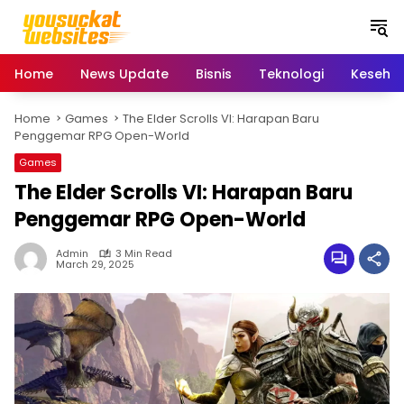
S
k
i
p
Home
News Update
Bisnis
Teknologi
Keseha
t
o
Home
Games
The Elder Scrolls VI: Harapan Baru
c
Penggemar RPG Open-World
o
n
Games
t
The Elder Scrolls VI: Harapan Baru
e
Penggemar RPG Open-World
n
t
Admin
3 Min Read
March 29, 2025