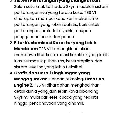
Sistem Pertarungan yang Ditingkatkan
Salah satu kritik terhadap Skyrim adalah sistem
pertarungannya yang terasa kaku. TES VI
diharapkan memperkenalkan mekanisme
pertarungan yang lebih realistis, baik untuk
pertarungan jarak dekat, sihir, maupun
penggunaan busur dan panah.
Fitur Kustomisasi Karakter yang Lebih
Mendalam
TES VI kemungkinan akan
membawa fitur kustomisasi karakter yang lebih
luas, termasuk pilihan ras, keterampilan, dan
sistem leveling yang lebih fleksibel.
Grafis dan Detail Lingkungan yang
Mengagumkan
Dengan teknologi
Creation
Engine 2
, TES VI diharapkan menghadirkan
detail dunia yang jauh lebih kaya dibanding
Skyrim, mulai dari efek cuaca yang realistis
hingga pencahayaan yang dinamis.