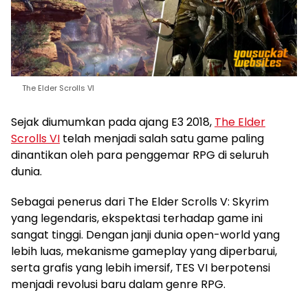
The Elder Scrolls VI
Sejak diumumkan pada ajang E3 2018,
The Elder
Scrolls VI
telah menjadi salah satu game paling
dinantikan oleh para penggemar RPG di seluruh
dunia.
Sebagai penerus dari The Elder Scrolls V: Skyrim
yang legendaris, ekspektasi terhadap game ini
sangat tinggi. Dengan janji dunia open-world yang
lebih luas, mekanisme gameplay yang diperbarui,
serta grafis yang lebih imersif, TES VI berpotensi
menjadi revolusi baru dalam genre RPG.