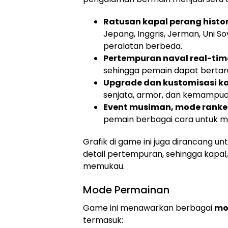
Ratusan kapal perang histor
Jepang, Inggris, Jerman, Uni So
peralatan berbeda.
Pertempuran naval real-tim
sehingga pemain dapat bertarun
Upgrade dan kustomisasi k
senjata, armor, dan kemampuan
Event musiman, mode ranke
pemain berbagai cara untuk m
Grafik di game ini juga dirancang 
detail pertempuran, sehingga kapal, 
memukau.
Mode Permainan
Game ini menawarkan berbagai
mo
termasuk: