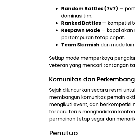
Random Battles (7v7)
— pert
dominasi tim.
Ranked Battles
— kompetisi te
Respawn Mode
— kapal akan 
pertempuran tetap cepat.
Team Skirmish
dan mode lain 
Setiap mode memperkaya pengalam
veteran yang mencari tantangan tak
Komunitas dan Perkemban
Sejak diluncurkan secara resmi untuk
membangun komunitas pemain aktif 
mengikuti event, dan berkompetisi 
terbaru terus menghadirkan konten 
permainan tetap segar dan menarik
Penutup