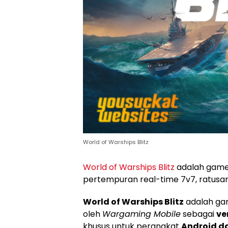
World of Warships Blitz
World of Warships Blitz
adalah game
pertempuran real-time 7v7, ratusan
World of Warships Blitz
adalah g
oleh
Wargaming Mobile
sebagai
ve
khusus untuk perangkat
Android d