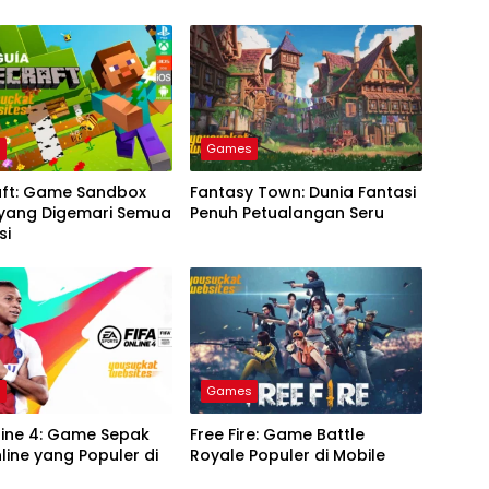
s
Games
aft: Game Sandbox
Fantasy Town: Dunia Fantasi
 yang Digemari Semua
Penuh Petualangan Seru
si
s
Games
line 4: Game Sepak
Free Fire: Game Battle
line yang Populer di
Royale Populer di Mobile