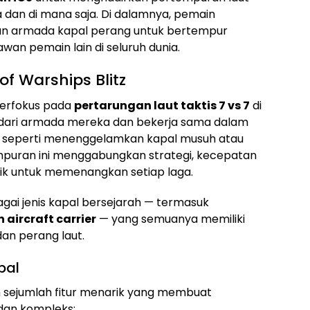
a dan di mana saja. Di dalamnya, pemain
n armada kapal perang untuk bertempur
wan pemain lain di seluruh dunia.
f Warships Blitz
erfokus pada
pertarungan laut taktis 7 vs 7
di
 dari armada mereka dan bekerja sama dalam
u, seperti menenggelamkan kapal musuh atau
empuran ini menggabungkan strategi, kecepatan
baik untuk memenangkan setiap laga.
ai jenis kapal bersejarah — termasuk
n aircraft carrier
— yang semuanya memiliki
an perang laut.
pal
n sejumlah fitur menarik yang membuat
dan kompleks: