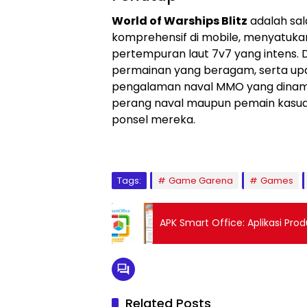
World of Warships Blitz
adalah sal
komprehensif di mobile, menyatukan
pertempuran laut 7v7 yang intens. 
permainan yang beragam, serta upd
pengalaman naval MMO yang dinami
perang naval maupun pemain kasual
ponsel mereka.
Tags:
Game Garena
Games
APK Smart Office: Aplikasi Prod
Related Posts