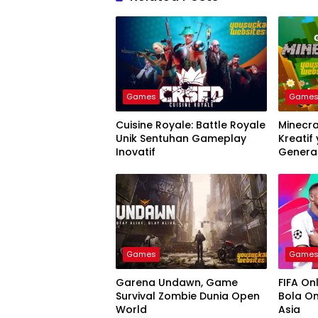
Games
Game
Cuisine Royale: Battle Royale
Minecr
Unik Sentuhan Gameplay
Kreatif
Inovatif
Genera
Games
Game
Garena Undawn, Game
FIFA On
Survival Zombie Dunia Open
Bola On
World
Asia