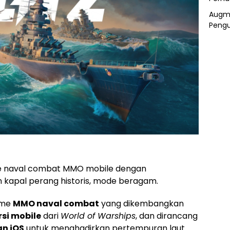
Augme
Pengu
 naval combat MMO mobile dengan
 kapal perang historis, mode beragam.
ame
MMO naval combat
yang dikembangkan
rsi mobile
dari
World of Warships
, dan dirancang
an iOS
untuk menghadirkan pertempuran laut