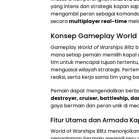
yang intens dan strategis kapan saj
mengambil peran sebagai komanda
secara
multiplayer real-time
mela
Konsep Gameplay World o
Gameplay
World of Warships Blitz
b
mana setiap pemain memilih kapal
tim untuk mencapai tujuan tertent
menguasai wilayah strategis. Pert
reaksi, serta kerja sama tim yang 
Pemain dapat mengendalikan berbag
destroyer, cruiser, battleship, da
gaya bermain dan peran unik di med
Fitur Utama dan Armada Ka
World of Warships Blitz menonjolka
pengalaman bermain menjadi seru 