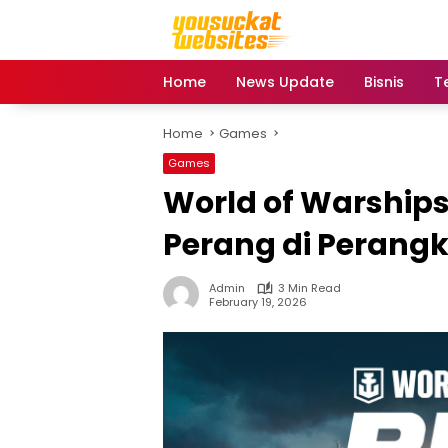
Skip
to
content
Home
News Update
Bisnis
T
Home
Games
Games
World of Warships 
Perang di Perangk
Admin
3 Min Read
February 19, 2026