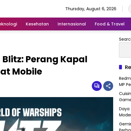
Thursday, August 6, 2026
eknologi
Kesehatan
Internasional
Food & Travel
Searc
Blitz: Perang Kapal
Re
at Mobile
Redmi
MP Pe
Cuisi
Gamep
Daya 
Mode
Gemin
Perha