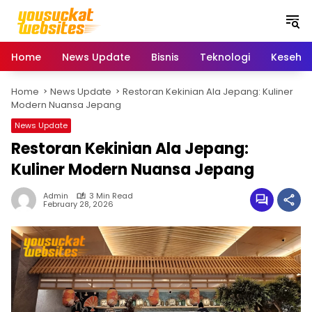
S
k
i
p
Home
News Update
Bisnis
Teknologi
Keseha
t
o
Home
News Update
Restoran Kekinian Ala Jepang: Kuliner
c
Modern Nuansa Jepang
o
n
News Update
t
Restoran Kekinian Ala Jepang:
e
Kuliner Modern Nuansa Jepang
n
t
Admin
3 Min Read
February 28, 2026