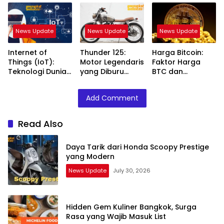
News Update
News Update
News Update
Internet of
Thunder 125:
Harga Bitcoin:
Things (IoT):
Motor Legendaris
Faktor Harga
Teknologi Dunia
yang Diburu
BTC dan
Digital
Pecinta
Perkembangan
Terupgrade
Kecepatan
nya
Add Comment
Read Also
Daya Tarik dari Honda Scoopy Prestige
yang Modern
News Update
July 30, 2026
Hidden Gem Kuliner Bangkok, Surga
Rasa yang Wajib Masuk List