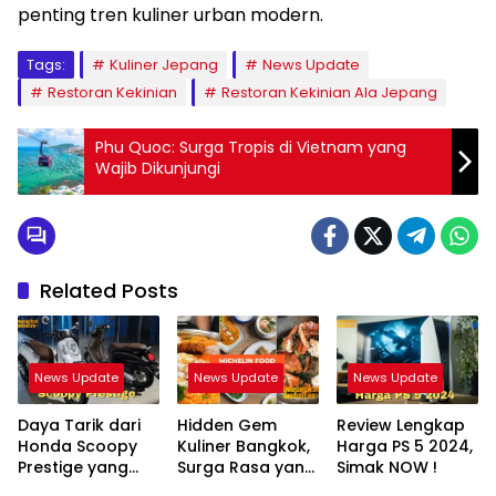
penting tren kuliner urban modern.
Tags:
Kuliner Jepang
News Update
Restoran Kekinian
Restoran Kekinian Ala Jepang
Phu Quoc: Surga Tropis di Vietnam yang
Wajib Dikunjungi
Related Posts
News Update
News Update
News Update
Daya Tarik dari
Hidden Gem
Review Lengkap
Honda Scoopy
Kuliner Bangkok,
Harga PS 5 2024,
Prestige yang
Surga Rasa yang
Simak NOW !
Modern
Wajib Masuk List