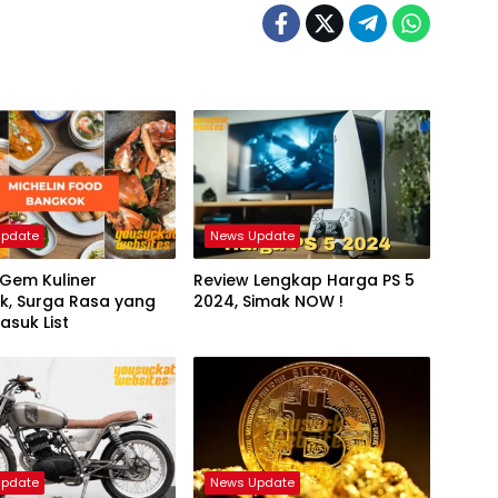
Update
News Update
Gem Kuliner
Review Lengkap Harga PS 5
k, Surga Rasa yang
2024, Simak NOW !
asuk List
Update
News Update