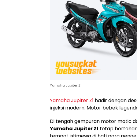
Yamaha Jupiter Z1
Yamaha Jupiter Z1
hadir dengan desai
injeksi modern. Motor bebek legendar
Di tengah gempuran motor matic d
Yamaha Jupiter Z1
tetap bertahan
tempat istimewa di hati para penge