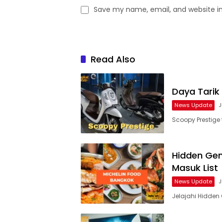
Save my name, email, and website in
Read Also
Daya Tarik
News Update
J
Scoopy Prestige 
Hidden Gem
Masuk List
News Update
J
Jelajahi Hidden