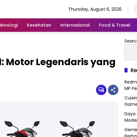
Thursday, August 6, 2026
eknologi
Kesehatan
Internasional
Food & Travel
Searc
: Motor Legendaris yang
Re
Redmi
MP Pe
Cuisi
Gamep
Daya 
Mode
Gemin
Perha