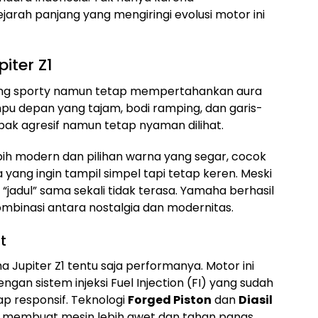
jarah panjang yang mengiringi evolusi motor ini
iter Z1
yang sporty namun tetap mempertahankan aura
mpu depan yang tajam, bodi ramping, dan garis-
ak agresif namun tetap nyaman dilihat.
ebih modern dan pilihan warna yang segar, cocok
ng ingin tampil simpel tapi tetap keren. Meski
jadul” sama sekali tidak terasa. Yamaha berhasil
ombinasi antara nostalgia dan modernitas.
t
Jupiter Z1 tentu saja performanya. Motor ini
engan sistem injeksi Fuel Injection (FI) yang sudah
ap responsif. Teknologi
Forged Piston
dan
Diasil
 membuat mesin lebih awet dan tahan panas.