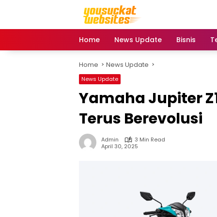
Skip
to
content
Home
News Update
Bisnis
T
Home
News Update
News Update
Yamaha Jupiter Z1
Terus Berevolusi
Admin
3 Min Read
April 30, 2025