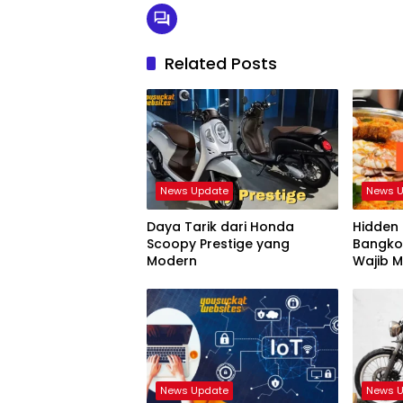
Related Posts
News Update
News 
Daya Tarik dari Honda
Hidden 
Scoopy Prestige yang
Bangko
Modern
Wajib M
News Update
News 