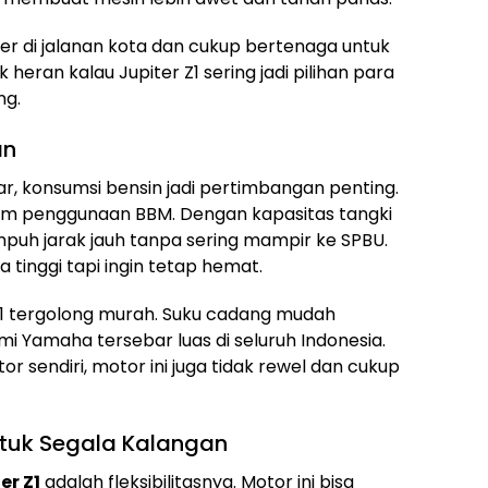
ver di jalanan kota dan cukup bertenaga untuk
 heran kalau Jupiter Z1 sering jadi pilihan para
ng.
an
r, konsumsi bensin jadi pertimbangan penting.
dalam penggunaan BBM. Dengan kapasitas tangki
nempuh jarak jauh tanpa sering mampir ke SPBU.
tinggi tapi ingin tetap hemat.
 Z1 tergolong murah. Suku cadang mudah
i Yamaha tersebar luas di seluruh Indonesia.
r sendiri, motor ini juga tidak rewel dan cukup
ntuk Segala Kalangan
r Z1
adalah fleksibilitasnya. Motor ini bisa