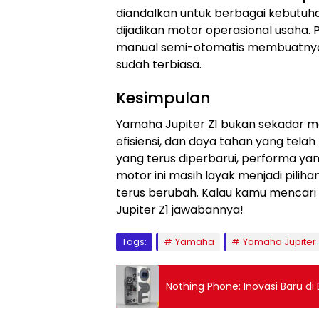
diandalkan untuk berbagai kebutuhan,
dijadikan motor operasional usaha. 
manual semi-otomatis membuatnya
sudah terbiasa.
Kesimpulan
Yamaha Jupiter Z1 bukan sekadar mo
efisiensi, dan daya tahan yang tela
yang terus diperbarui, performa yan
motor ini masih layak menjadi pilih
terus berubah. Kalau kamu mencari 
Jupiter Z1 jawabannya!
Tags:
Yamaha
Yamaha Jupiter
Nothing Phone: Inovasi Baru d