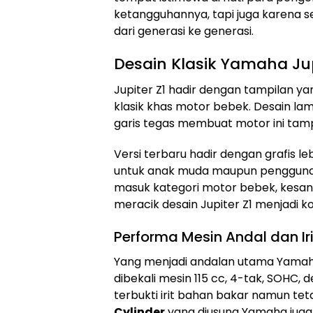
ketangguhannya, tapi juga karena se
dari generasi ke generasi.
Desain Klasik Yamaha Jup
Jupiter Z1 hadir dengan tampilan 
klasik khas motor bebek. Desain la
garis tegas membuat motor ini tamp
Versi terbaru hadir dengan grafis l
untuk anak muda maupun pengguna ya
masuk kategori motor bebek, kesan “
meracik desain Jupiter Z1 menjadi k
Performa Mesin Andal dan Iri
Yang menjadi andalan utama Yamaha 
dibekali mesin 115 cc, 4-tak, SOHC, d
terbukti irit bahan bakar namun tet
Cylinder
yang diusung Yamaha juga