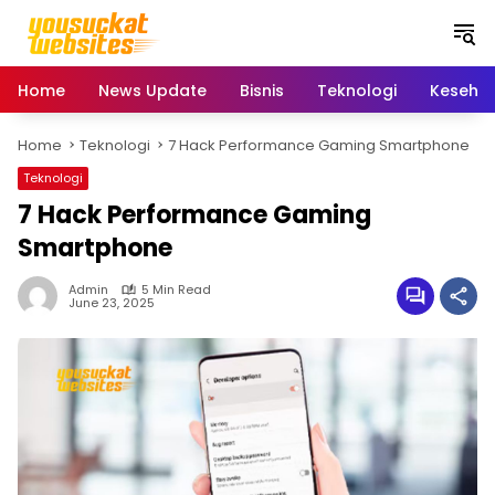
S
k
i
p
Home
News Update
Bisnis
Teknologi
Keseha
t
o
Home
Teknologi
7 Hack Performance Gaming Smartphone
c
o
Teknologi
n
7 Hack Performance Gaming
t
e
Smartphone
n
t
Admin
5 Min Read
June 23, 2025