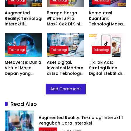
Teknologi
Teknologi
Teknologi
Augmented
Berapa Harga
Komputasi
Reality: Teknologi
iPhone 16 Pro
Kuantum:
Interaktif
Max? Cek Di Sini
Teknologi Masa
Pengubah Cara
Harganya!
Rerevolusi Dunia
Interaksi
Digital
Teknologi
Teknologi
Teknologi
Metaverse: Dunia
Aset Digital,
TikTok Ads:
Virtual Masa
Investasi Modern
Strategi Iklan
Depan yang
di Era Teknologi
Digital Efektif di
Semakin Nyata
Digital
Era Media Sosial
Add Comment
Read Also
Augmented Reality: Teknologi Interaktif
Pengubah Cara Interaksi