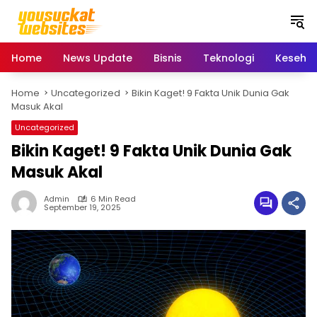
S
k
i
p
Home
News Update
Bisnis
Teknologi
Keseha
t
o
Home
Uncategorized
Bikin Kaget! 9 Fakta Unik Dunia Gak
c
Masuk Akal
o
n
Uncategorized
t
Bikin Kaget! 9 Fakta Unik Dunia Gak
e
Masuk Akal
n
t
Admin
6 Min Read
September 19, 2025