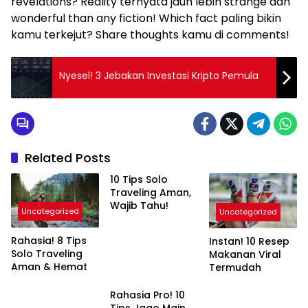
revelations? Reality ternyata jauh lebih strange dan
wonderful than any fiction! Which fact paling bikin
kamu terkejut? Share thoughts kamu di comments!
Nyesel! 3 Jebakan Investasi Kripto Pemula
Related Posts
10 Tips Solo
Traveling Aman,
Wajib Tahu!
Uncategorized
Uncategorized
Rahasia! 8 Tips
Instan! 10 Resep
Solo Traveling
Makanan Viral
Aman & Hemat
Termudah
Rahasia Pro! 10