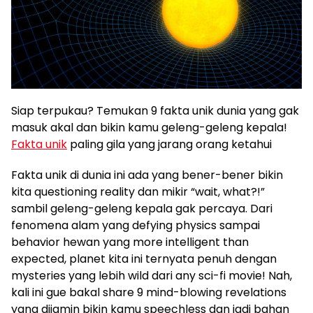
Siap terpukau? Temukan 9 fakta unik dunia yang gak
masuk akal dan bikin kamu geleng-geleng kepala!
Fakta unik
paling gila yang jarang orang ketahui
Fakta unik di dunia ini ada yang bener-bener bikin
kita questioning reality dan mikir “wait, what?!”
sambil geleng-geleng kepala gak percaya. Dari
fenomena alam yang defying physics sampai
behavior hewan yang more intelligent than
expected, planet kita ini ternyata penuh dengan
mysteries yang lebih wild dari any sci-fi movie! Nah,
kali ini gue bakal share 9 mind-blowing revelations
yang dijamin bikin kamu speechless dan jadi bahan