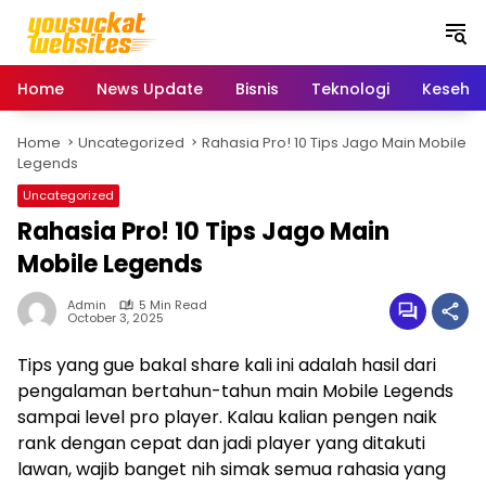
S
k
i
p
Home
News Update
Bisnis
Teknologi
Keseha
t
o
Home
Uncategorized
Rahasia Pro! 10 Tips Jago Main Mobile
c
Legends
o
n
Uncategorized
t
Rahasia Pro! 10 Tips Jago Main
e
Mobile Legends
n
t
Admin
5 Min Read
October 3, 2025
Tips yang gue bakal share kali ini adalah hasil dari
pengalaman bertahun-tahun main Mobile Legends
sampai level pro player. Kalau kalian pengen naik
rank dengan cepat dan jadi player yang ditakuti
lawan, wajib banget nih simak semua rahasia yang