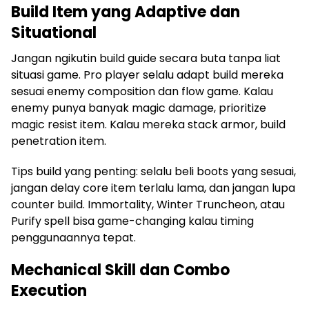
Build Item yang Adaptive dan
Situational
Jangan ngikutin build guide secara buta tanpa liat
situasi game. Pro player selalu adapt build mereka
sesuai enemy composition dan flow game. Kalau
enemy punya banyak magic damage, prioritize
magic resist item. Kalau mereka stack armor, build
penetration item.
Tips build yang penting: selalu beli boots yang sesuai,
jangan delay core item terlalu lama, dan jangan lupa
counter build. Immortality, Winter Truncheon, atau
Purify spell bisa game-changing kalau timing
penggunaannya tepat.
Mechanical Skill dan Combo
Execution