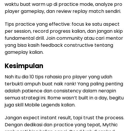
waktu buat warm up di practice mode, analyze pro
player gameplay, dan review replay match sendiri.
Tips practice yang effective: focus ke satu aspect
per session, record progress kalian, dan jangan skip
fundamental drill. Join community atau cari mentor
yang bisa kasih feedback constructive tentang
gameplay kalian.
Kesimpulan
Nah itu dia 10 tips rahasia pro player yang udah
terbukti ampuh buat naik rank! Yang paling penting
adalah patience dan consistency dalam nerapin
semua strategi ini. Rome wasn’t built in a day, begitu
juga skill Mobile Legends kalian.
Jangan expect instant result, tapi trust the process.
Dengan dedikasi dan practice yang tepat, Mythic