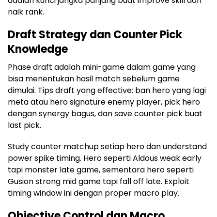
adalah kunci jangka panjang buat improve skill dan
naik rank.
Draft Strategy dan Counter Pick
Knowledge
Phase draft adalah mini-game dalam game yang
bisa menentukan hasil match sebelum game
dimulai. Tips draft yang effective: ban hero yang lagi
meta atau hero signature enemy player, pick hero
dengan synergy bagus, dan save counter pick buat
last pick.
Study counter matchup setiap hero dan understand
power spike timing. Hero seperti Aldous weak early
tapi monster late game, sementara hero seperti
Gusion strong mid game tapi fall off late. Exploit
timing window ini dengan proper macro play.
Objective Control dan Macro