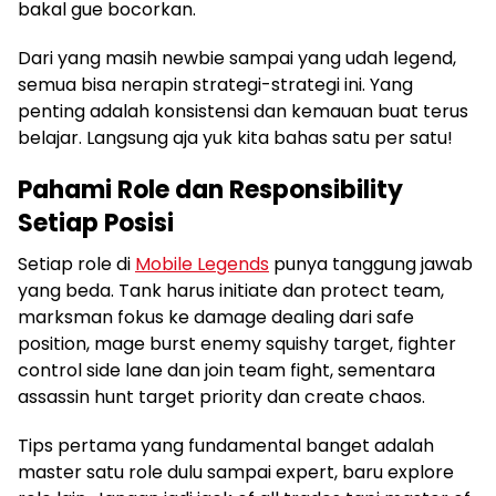
bakal gue bocorkan.
Dari yang masih newbie sampai yang udah legend,
semua bisa nerapin strategi-strategi ini. Yang
penting adalah konsistensi dan kemauan buat terus
belajar. Langsung aja yuk kita bahas satu per satu!
Pahami Role dan Responsibility
Setiap Posisi
Setiap role di
Mobile Legends
punya tanggung jawab
yang beda. Tank harus initiate dan protect team,
marksman fokus ke damage dealing dari safe
position, mage burst enemy squishy target, fighter
control side lane dan join team fight, sementara
assassin hunt target priority dan create chaos.
Tips pertama yang fundamental banget adalah
master satu role dulu sampai expert, baru explore