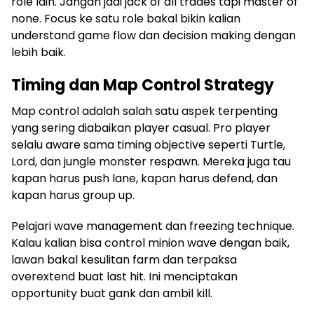
role lain. Jangan jadi jack of all trades tapi master of
none. Focus ke satu role bakal bikin kalian
understand game flow dan decision making dengan
lebih baik.
Timing dan Map Control Strategy
Map control adalah salah satu aspek terpenting
yang sering diabaikan player casual. Pro player
selalu aware sama timing objective seperti Turtle,
Lord, dan jungle monster respawn. Mereka juga tau
kapan harus push lane, kapan harus defend, dan
kapan harus group up.
Pelajari wave management dan freezing technique.
Kalau kalian bisa control minion wave dengan baik,
lawan bakal kesulitan farm dan terpaksa
overextend buat last hit. Ini menciptakan
opportunity buat gank dan ambil kill.