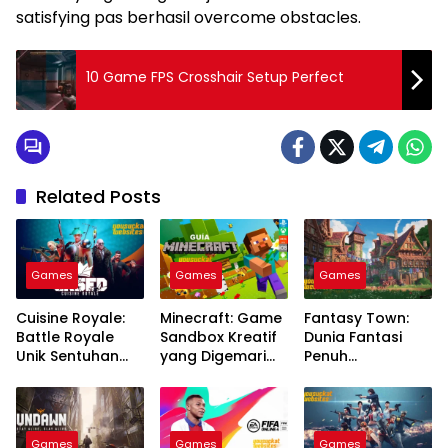
satisfying pas berhasil overcome obstacles.
10 Game FPS Crosshair Setup Perfect
Related Posts
Games
Games
Games
Cuisine Royale:
Minecraft: Game
Fantasy Town:
Battle Royale
Sandbox Kreatif
Dunia Fantasi
Unik Sentuhan
yang Digemari
Penuh
Gameplay
Semua Generasi
Petualangan
Inovatif
Seru
Games
Games
Games