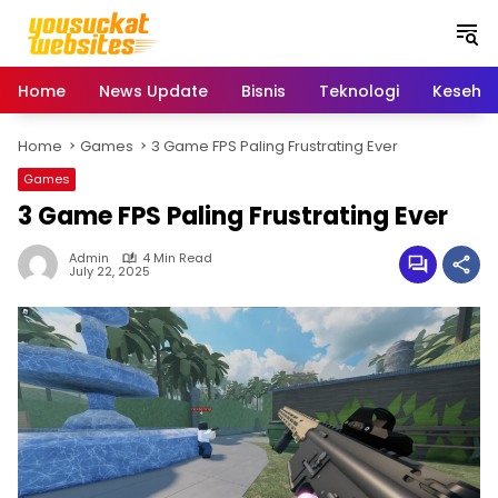
S
k
i
p
Home
News Update
Bisnis
Teknologi
Keseha
t
o
Home
Games
3 Game FPS Paling Frustrating Ever
c
o
Games
n
3 Game FPS Paling Frustrating Ever
t
e
Admin
4 Min Read
n
July 22, 2025
t