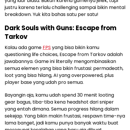
yang luar biasa. Bukan karena gamenya jelek, tapi
justru karena terlalu challenging sampai bikin mental
breakdown. Yuk kita bahas satu per satu!
Dark Souls with Guns: Escape from
Tarkov
Kalau ada game
FPS
yang bisa bikin kamu
questioning life choices, Escape from Tarkov adalah
jawabannya. Game ini literally mengombinasikan
semua elemen yang bisa bikin frustasi: permadeath,
loot yang bisa hilang, AI yang overpowered, plus
player base yang udah pro semua.
Bayangin aja, kamu udah spend 30 menit looting
gear bagus, tiba-tiba kena headshot dari sniper
yang entah dimana. Semua progress hilang dalam
sekejap. Yang bikin makin frustasi, respawn time-nya
lama banget, jadi kamu punya banyak waktu buat
merenungi kesalahan yang baru aja dibuat.