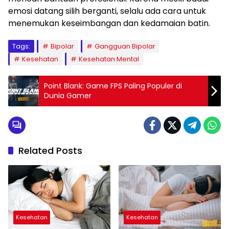
emosi datang silih berganti, selalu ada cara untuk
menemukan keseimbangan dan kedamaian batin.
Tags:
Bipolar
Gangguan Bipolar
Kesehatan
Kesehatan Mental
Point Blank: Game FPS Paling Populer di
Dunia Gamer
Related Posts
Kesehatan
Kesehatan