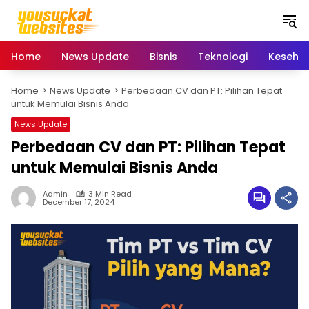
S
k
i
p
Home
News Update
Bisnis
Teknologi
Keseha
t
o
Home
News Update
Perbedaan CV dan PT: Pilihan Tepat
c
untuk Memulai Bisnis Anda
o
n
News Update
t
Perbedaan CV dan PT: Pilihan Tepat
e
untuk Memulai Bisnis Anda
n
t
Admin
3 Min Read
December 17, 2024