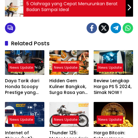
5 Olahraga yang Cepat Menurunkan Berat
Badan Sampai Ideal
Related Posts
News Update
News Update
News Update
Daya Tarik dari
Hidden Gem
Review Lengkap
Honda Scoopy
Kuliner Bangkok,
Harga PS 5 2024,
Prestige yang
Surga Rasa yang
Simak NOW !
Modern
Wajib Masuk List
News Update
News Update
News Update
Internet of
Thunder 125:
Harga Bitcoin: