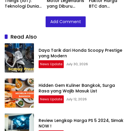
Things (IoT):
Motor Legendaris
Faktor Harga
Teknologi Dunia
yang Diburu
BTC dan
Digital
Pecinta
Perkembangan
Terupgrade
Kecepatan
nya
Add Comment
Read Also
Daya Tarik dari Honda Scoopy Prestige
yang Modern
News Update
July 30, 2026
Hidden Gem Kuliner Bangkok, Surga
Rasa yang Wajib Masuk List
News Update
July 12, 2026
Review Lengkap Harga PS 5 2024, Simak
NOW !