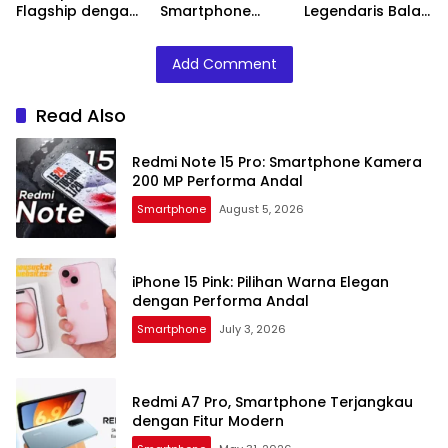
Flagship dengan
Smartphone
Legendaris Balap
Kamera Canggih
Premium
Klasik
Performa
Add Comment
Tangguh
Read Also
Redmi Note 15 Pro: Smartphone Kamera
200 MP Performa Andal
Smartphone
August 5, 2026
iPhone 15 Pink: Pilihan Warna Elegan
dengan Performa Andal
Smartphone
July 3, 2026
Redmi A7 Pro, Smartphone Terjangkau
dengan Fitur Modern