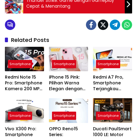
Thunder Strike: Game dengan Gameplay
Cepat & Menantang
Related Posts
Smartphone
Smartphone
Smartphone
Redmi Note 15
iPhone 15 Pink:
Redmi A7 Pro,
Pro: Smartphone
Pilihan Warna
Smartphone
Kamera 200 MP
Elegan dengan
Terjangkau
Performa Andal
Performa Andal
dengan Fitur
Modern
Smartphone
Smartphone
Smartphone
Vivo X300 Pro:
OPPO Reno15
Ducati PaulSmart
Smartphone
Series:
1000 LE: Motor