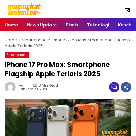
S
k
i
p
Home
News Update
Bisnis
Teknologi
Keseha
t
o
Home
Smartphone
iPhone 17 Pro Max: Smartphone Flagship
c
Apple Terlaris 2025
o
n
Smartphone
t
iPhone 17 Pro Max: Smartphone
e
Flagship Apple Terlaris 2025
n
t
Admin
3 Min Read
January 29, 2026